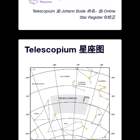
Telescopium 由 Johann Bode 命名– 由 Online
Star Register ©校正
Telescopium 星座图