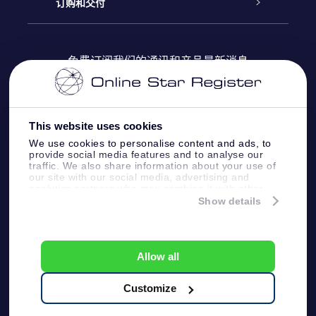
Online Star Register
博客
OSR 礼物包
订购和交付
OSR Star Finder App
常见问题解答
Super Star礼物
客户登录
免费订阅我们的通讯和产品最新消息
个性化的Star Page
评论
OSR 礼物卡
付款信息
One Million Stars
This website uses cookies
公司礼品
配送信息
We use cookies to personalise content and ads, to
provide social media features and to analyse our
OSR Starsaver
traffic. We also share information about your use of
退货政策&撤销权
our site with our social media, advertising and
analytics partners who may combine it with other
information that you’ve provided to them or that
Show details
带我飞向星星 VR 应用程序
they’ve collected from your use of their services.
个星座
Online Star Register BV
- Laan van de Maagd
83, 7324 BT Apeldoorn, The Netherlands
Allow all
客户服务:
help@osr.org
KVK: 60333553, VAT: NL 8538.62.722B01
Customize
One Million Stars
新闻页面
一般条款和条件
隐私政策和免责声明