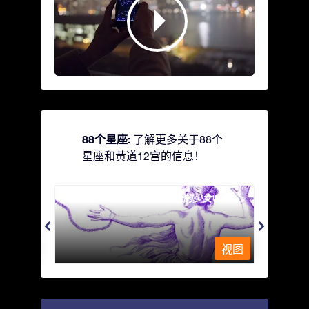
88个星座:
了解更多关于88个
星座和黄道12宫的信息！
Andromeda - 被铁链锁着的少女
Antli
视图
视图