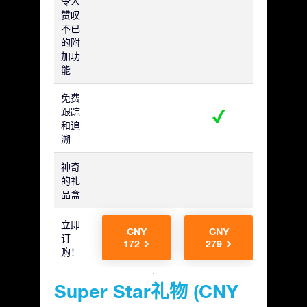
令人
赞叹
不已
的附
加功
能
免费
跟踪
和追
溯
神奇
的礼
品盒
立即
CNY
CNY
CN
订
172
279
279
购！
Super Star礼物 (CNY