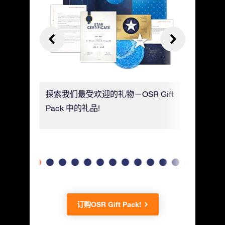
以添加信
探索我们最受欢迎的礼物－OSR Gift
用奢华纸
一个留言
Pack 中的礼品!
星坐标、
名！
订购OSR Gift Pack!