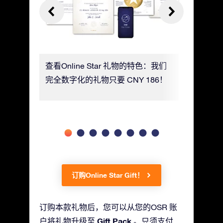
星及其所
查看Online Star 礼物的特色：我们
利用移动St
完全数字化的礼物只要 CNY 186！
自己的星
订购Online Star Gift！
订购本款礼物后，您可以从您的OSR 账
Gift Pack
户将礼物升级至
。只须支付