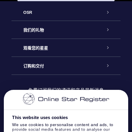
OSR
客户服务
我们的礼物
联系我们
Online Star礼物
观看您的星星
Online Star Register
博客
OSR 礼物包
订购和交付
OSR Star Finder App
常见问题解答
Super Star礼物
客户登录
免费订阅我们的通讯和产品最新消息
个性化的Star Page
评论
OSR 礼物卡
付款信息
One Million Stars
This website uses cookies
公司礼品
配送信息
We use cookies to personalise content and ads, to
provide social media features and to analyse our
OSR Starsaver