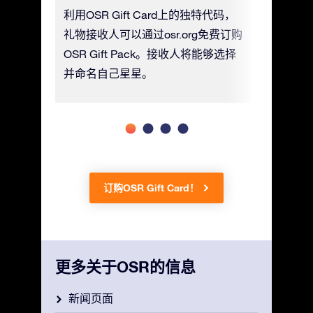
ft
利用OSR Gift Card上的独特代码，
您可以订购
(PDF)
礼物接收人可以通过osr.org免费订购
付额外费
OSR Gift Pack。接收人将能够选择
给您 。
并命名自己星星。
订购OSR Gift Card！
更多关于OSR的信息
新闻页面