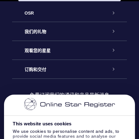
OSR
客户服务
我们的礼物
联系我们
Online Star礼物
观看您的星星
Online Star Register
博客
OSR 礼物包
订购和交付
OSR Star Finder App
常见问题解答
Super Star礼物
客户登录
免费订阅我们的通讯和产品最新消息
个性化的Star Page
评论
OSR 礼物卡
付款信息
One Million Stars
This website uses cookies
公司礼品
配送信息
We use cookies to personalise content and ads, to
provide social media features and to analyse our
OSR Starsaver