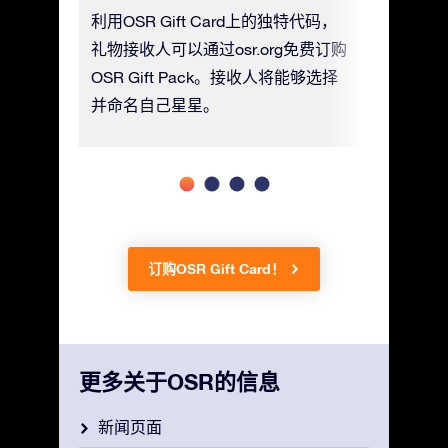
ft
利用OSR Gift Card上的独特代码，
您可以订购
(PDF)
礼物接收人可以通过osr.org免费订购
付额外费
OSR Gift Pack。接收人将能够选择
给您 。
并命名自己星星。
订购OSR Gift Card！
更多关于OSR的信息
新闻页面