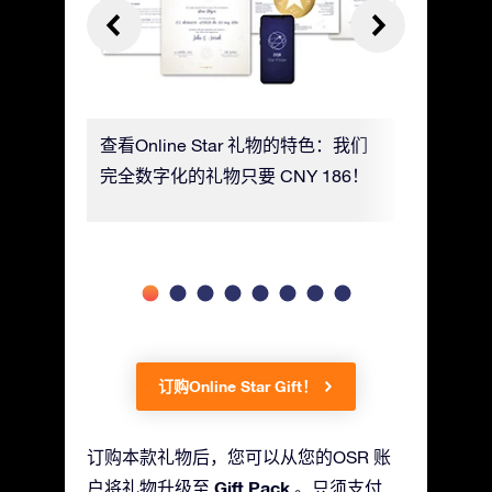
星及其所
查看Online Star 礼物的特色：我们
利用移动St
完全数字化的礼物只要 CNY 186！
自己的星
订购Online Star Gift！
订购本款礼物后，您可以从您的OSR 账
Gift Pack
户将礼物升级至
。只须支付