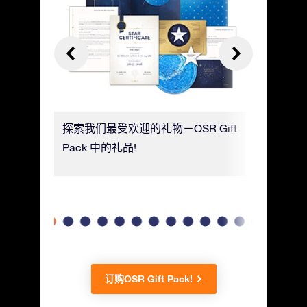
以添加信
探索我们最受欢迎的礼物－OSR Gift
用奢华纸
一个留言
Pack 中的礼品!
星坐标、
名！
订购OSR Gift Pack!