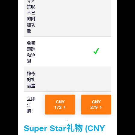
令人
赞叹
不已
的附
加功
能
免费
跟踪
和追
溯
神奇
的礼
品盒
立即
CNY
CNY
CN
订
172
279
279
购！
Super Star礼物 (CNY