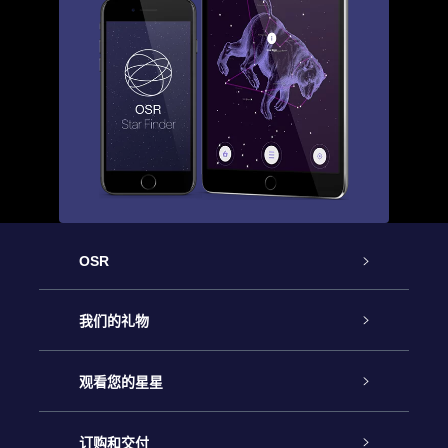
OSR
客户服务
我们的礼物
联系我们
Online Star礼物
观看您的星星
Online Star Register
博客
OSR 礼物包
订购和交付