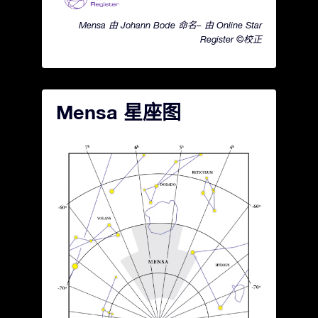
Mensa 由 Johann Bode 命名– 由 Online Star
Register ©校正
Mensa 星座图