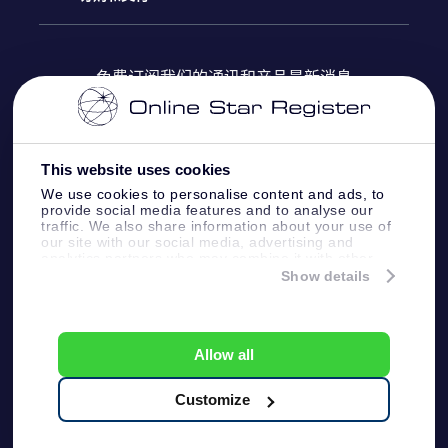
OSR Star Finder App
常见问题解答
Super Star礼物
客户登录
免费订阅我们的通讯和产品最新消息
个性化的Star Page
评论
OSR 礼物卡
付款信息
One Million Stars
This website uses cookies
公司礼品
配送信息
We use cookies to personalise content and ads, to
provide social media features and to analyse our
OSR Starsaver
traffic. We also share information about your use of
退货政策&撤销权
our site with our social media, advertising and
analytics partners who may combine it with other
information that you’ve provided to them or that
Show details
带我飞向星星 VR 应用程序
they’ve collected from your use of their services.
个星座
Online Star Register BV
- Laan van de Maagd
83, 7324 BT Apeldoorn, The Netherlands
Allow all
客户服务:
help@osr.org
KVK: 60333553, VAT: NL 8538.62.722B01
Customize
One Million Stars
新闻页面
一般条款和条件
隐私政策和免责声明