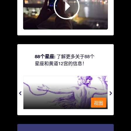
88个星座:
了解更多关于88个
星座和黄道12宫的信息！
Andromeda - 被铁链锁着的少女
Antli
视图
视图