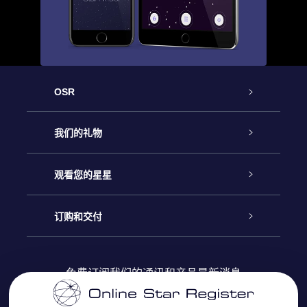
OSR
客户服务
我们的礼物
联系我们
Online Star礼物
观看您的星星
Online Star Register
博客
OSR 礼物包
订购和交付
OSR Star Finder App
常见问题解答
Super Star礼物
客户登录
免费订阅我们的通讯和产品最新消息
个性化的Star Page
评论
OSR 礼物卡
付款信息