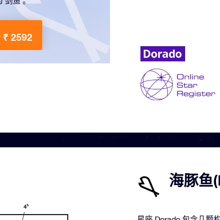
为‘剑鱼’。
₹ 2592
海豚鱼(
星座 Dorado 包含