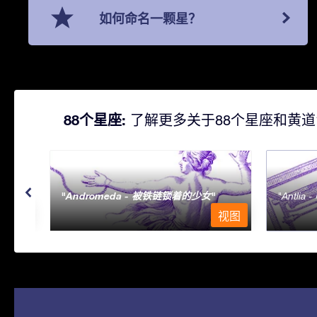
如何命名一颗星？
88个星座:
了解更多关于88个星座和黄道
Andromeda - 被铁链锁着的少女
Antlia 
视图
视图