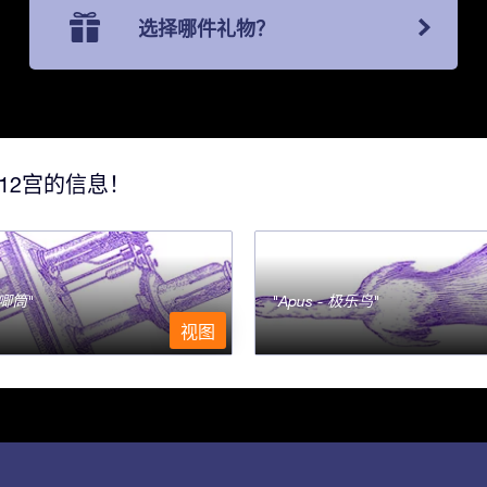
选择哪件礼物？
12宫的信息！
- 唧筒
Apus - 极乐鸟
视图