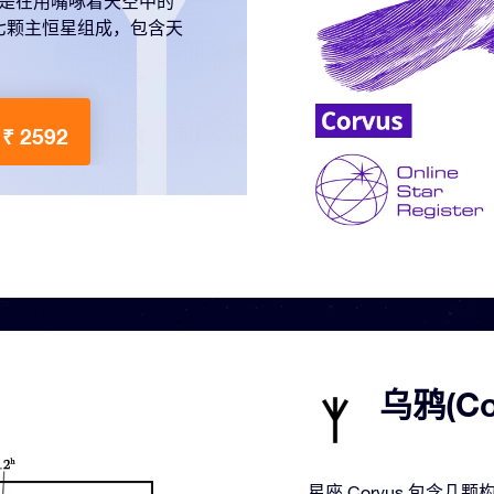
总是在用嘴啄着天空中的
七颗主恒星组成，包含天
₹ 2592
乌鸦(C
星座 Corvus 包含