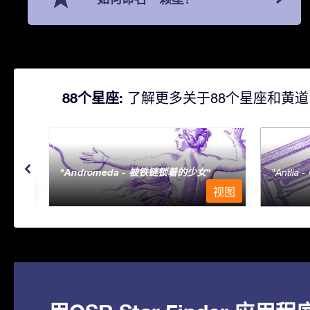
88个星座:
了解更多关于88个星座和黄道
Andromeda - 被铁链锁着的少女
Antlia 
视图
视图