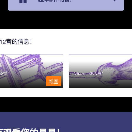
12宫的信息！
- 唧筒
Apus - 极乐鸟
视图