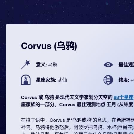
Corvus (乌鸦)
意义:
最佳观
乌鸦
星座家族:
纬度:
武仙
+
Corvus 或 乌鸦 是现代天文学家划分天空的
88个星座
座家族的一部分。Corvus 最佳观测地点 五月 (从纬度 +60
在拉丁语中，Corvus 是‘乌鸦或鸦’的意思，在希腊
神鸟。乌鸦将他激怒后，阿波罗把乌鸦、水杯(巨爵座)