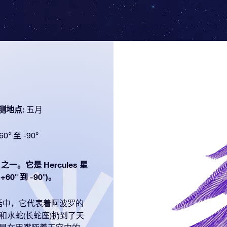
测地点:
五月
60° 至 -90°
之一。它是 Hercules 星
° 到 -90°)。
神话中，它代表着阿波罗的
和水蛇(长蛇座)扔到了天