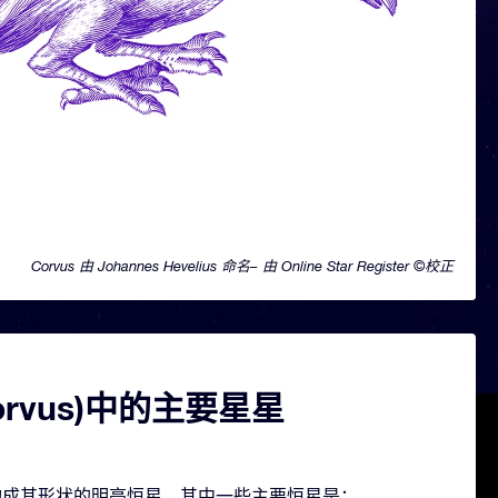
Corvus 由 Johannes Hevelius 命名– 由 Online Star Register ©校正
orvus)中的主要星星
几颗构成其形状的明亮恒星。其中一些主要恒星是：