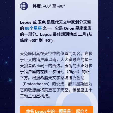
纬度:
+60° 至 -90°
Lepus 或 玉兔 是现代天文学家划分天空
的
88个星座
之一。它是 Orion 星座家族
的一部分。Lepus 最佳观测地点 二月 (从
纬度 +60° 到 -90°)。
天兔座因其在天空中的位置而闻名。它位
于巨大的猎户座以南，大犬座最亮的星－
天狼星(Sirius)－的西边。玉兔的头正好位
于猎户座的左脚－参宿七（Rigel）的正
下方。根据希腊天文学家埃拉托色尼
（Eratosthenes）的说法，赫耳墨斯因为
它的敏捷而将其放在了天空。该星座由十
三颗主恒星构成。
命名 Lepus中的一颗星星！
起价 ₹