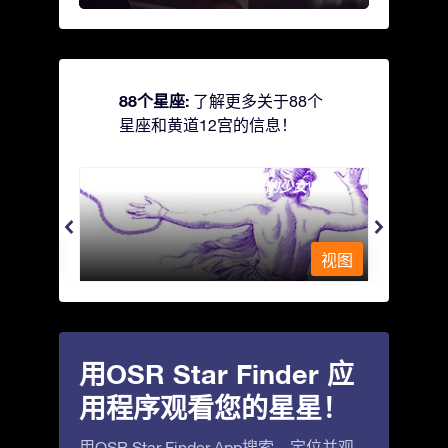
88个星座:
了解更多关于88个
星座和黄道12宫的信息！
Andromeda - 被铁链锁着的少女
Antli
视图
视图
用OSR Star Finder 应
用程序观看您的星星！
用OSR Star Finder App搜索、定位并观