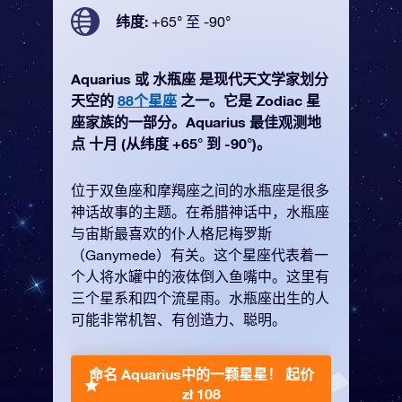
纬度:
+65° 至 -90°
Aquarius 或 水瓶座 是现代天文学家划分
天空的
88个星座
之一。它是 Zodiac 星
座家族的一部分。Aquarius 最佳观测地
点 十月 (从纬度 +65° 到 -90°)。
位于双鱼座和摩羯座之间的水瓶座是很多
神话故事的主题。在希腊神话中，水瓶座
与宙斯最喜欢的仆人格尼梅罗斯
（Ganymede）有关。这个星座代表着一
个人将水罐中的液体倒入鱼嘴中。这里有
三个星系和四个流星雨。水瓶座出生的人
可能非常机智、有创造力、聪明。
命名 Aquarius中的一颗星星！
起价
zł 108