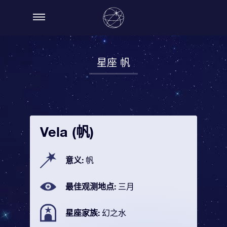
星座 帆
Vela (帆)
意义:
帆
最佳观测地点:
三月
星座家族:
幻之水