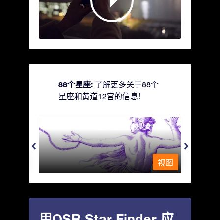
88个星座:
了解更多关于88个
星座和黄道12宫的信息！
Andromeda - 被铁链锁着的少女
Antli
视图
视图
用OSR Star Finder 应