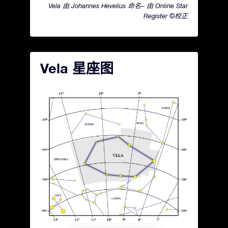
Vela 由 Johannes Hevelius 命名– 由 Online Star
Register ©校正
Vela 星座图