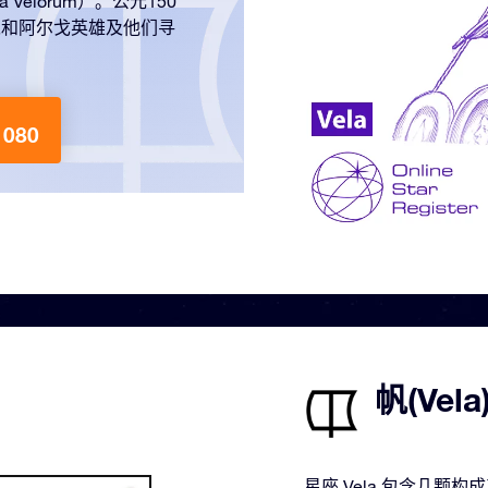
Velorum）。公元150
阿宋和阿尔戈英雄及他们寻
1080
帆(Ve
星座 Vela 包含几