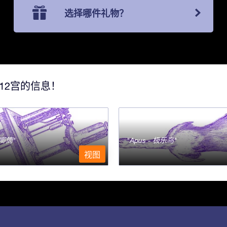
选择哪件礼物？
12宫的信息！
- 唧筒
Apus - 极乐鸟
视图