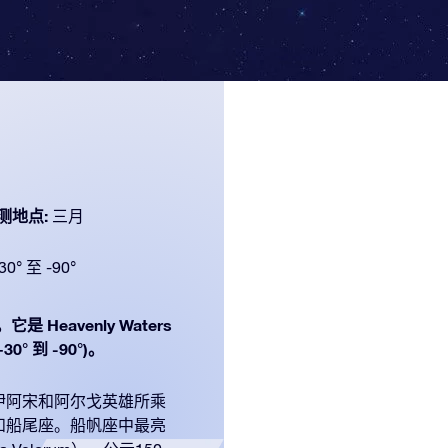
测地点:
三月
30° 至 -90°
是 Heavenly Waters
° 到 -90°)。
伊阿宋和阿尔戈英雄所乘
和船尾座。船帆座中最亮