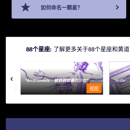
如何命名一颗星？
88个星座:
了解更多关于88个星座和黄道
Andromeda - 被铁链锁着的少女
Antlia 
视图
视图