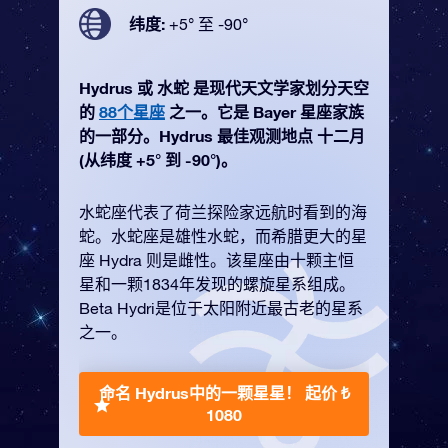
纬度:
+5° 至 -90°
Hydrus 或 水蛇 是现代天文学家划分天空
的
88个星座
之一。它是 Bayer 星座家族
的一部分。Hydrus 最佳观测地点 十二月
(从纬度 +5° 到 -90°)。
水蛇座代表了荷兰探险家远航时看到的海
蛇。水蛇座是雄性水蛇，而希腊更大的星
座 Hydra 则是雌性。该星座由十颗主恒
星和一颗1834年发现的螺旋星系组成。
Beta Hydri是位于太阳附近最古老的星系
之一。
命名 Hydrus中的一颗星星！
起价 ₺
1080