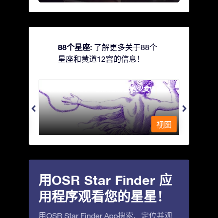
88个星座:
了解更多关于88个
星座和黄道12宫的信息！
Andromeda - 被铁链锁着的少女
Antli
视图
视图
用OSR Star Finder 应
用程序观看您的星星！
用OSR Star Finder App搜索、定位并观