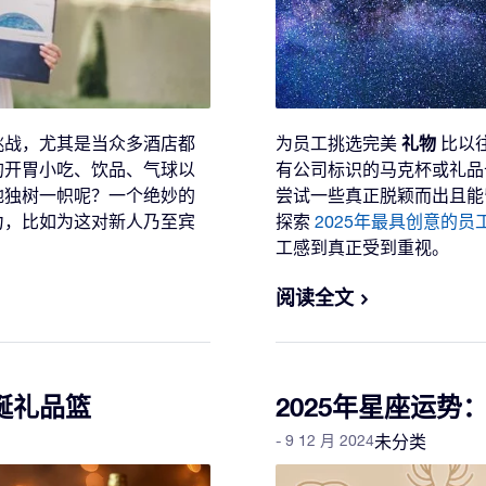
礼物
挑战，尤其是当众多酒店都
为员工挑选完美
比以
的开胃小吃、饮品、气球以
有公司标识的马克杯或礼品
地独树一帜呢？一个绝妙的
尝试一些真正脱颖而出且能
力，比如为这对新人乃至宾
探索
2025年最具创意的员
工感到真正受到重视。
阅读全文
诞礼品篮
2025年星座运势
- 9 12 月 2024
未分类