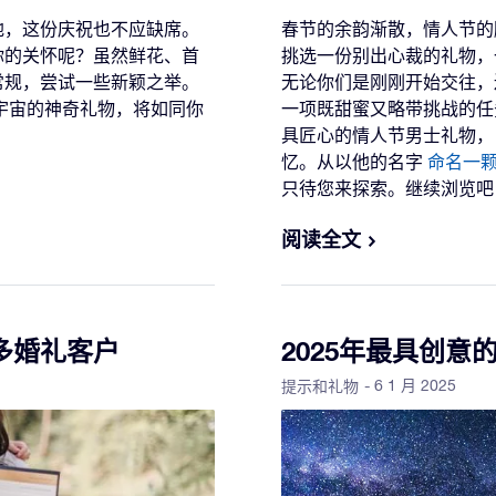
地，这份庆祝也不应缺席。
春节的余韵渐散，情人节的
你的关怀呢？虽然鲜花、首
挑选一份别出心裁的礼物，
常规，尝试一些新颖之举。
无论你们是刚刚开始交往，
宇宙的神奇礼物，将如同你
一项既甜蜜又略带挑战的任
具匠心的情人节男士礼物，
忆。从以他的名字
命名一
只待您来探索。继续浏览吧
阅读全文
多婚礼客户
2025年最具创意
- 6 1 月 2025
提示和礼物