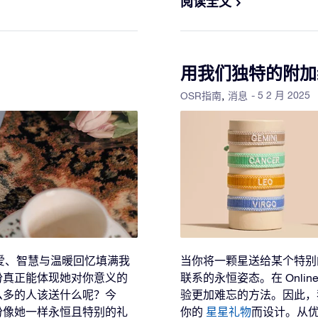
阅读全文
用我们独特的附加
- 5 2 月 2025
OSR指南
消息
爱、智慧与温暖回忆填满我
当你将一颗星送给某个特别
份真正能体现她对你意义的
联系的永恒姿态。在 Online
么多的人该送什么呢？今
验更加难忘的方法。因此，
份像她一样永恒且特别的礼
你的
星星礼物
而设计。从