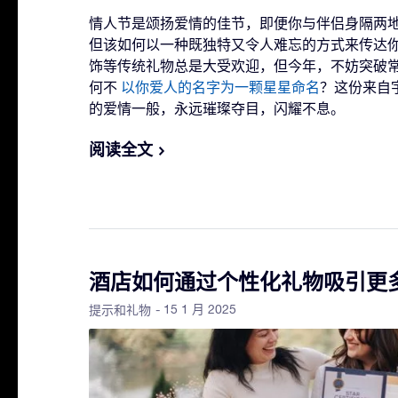
情人节是颂扬爱情的佳节，即便你与伴侣身隔两
但该如何以一种既独特又令人难忘的方式来传达
饰等传统礼物总是大受欢迎，但今年，不妨突破
何不
以你爱人的名字为一颗星星命名
？这份来自
的爱情一般，永远璀璨夺目，闪耀不息。
阅读全文
酒店如何通过个性化礼物吸引更
- 15 1 月 2025
提示和礼物