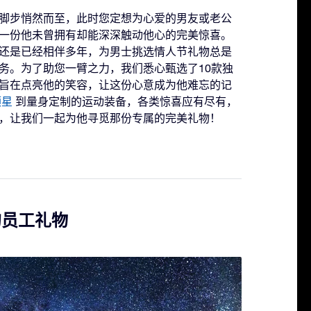
脚步悄然而至，此时您定想为心爱的男友或老公
一份他未曾拥有却能深深触动他心的完美惊喜。
还是已经相伴多年，为男士挑选情人节礼物总是
务。为了助您一臂之力，我们悉心甄选了10款独
旨在点亮他的笑容，让这份心意成为他难忘的记
颗星
到量身定制的运动装备，各类惊喜应有尽有，
，让我们一起为他寻觅那份专属的完美礼物！
的员工礼物