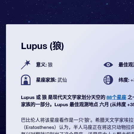
Lupus (狼)
意义:
最佳观
狼
星座家族:
纬度:
武仙
+
Lupus 或 狼 是现代天文学家划分天空的
88个星座
之一
家族的一部分。Lupus 最佳观测地点 六月 (从纬度 +35° 
巴比伦人将该星座看作是一只‘狼’。希腊天文学家埃
（Eratosthenes）认为，半人马座正在将这只动