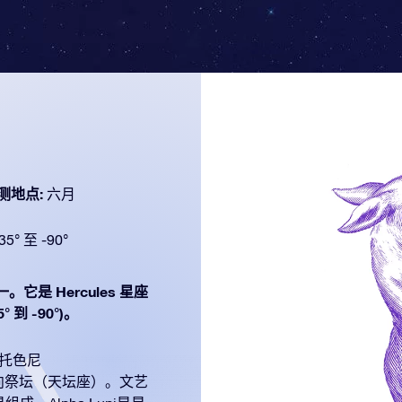
测地点:
六月
35° 至 -90°
。它是 Hercules 星座
到 -90°)。
拉托色尼
物拉向祭坛（天坛座）。文艺