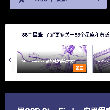
88个星座:
了解更多关于88个星座和黄道
Andromeda - 被铁链锁着的少女
Antlia 
视图
视图