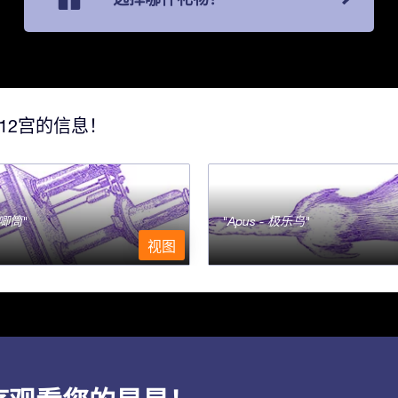
12宫的信息！
- 唧筒
Apus - 极乐鸟
视图