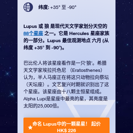
纬度:
+35° 至 -90°
Lupus 或 狼 是现代天文学家划分天空的
88个星座
之一。它是 Hercules 星座家族
的一部分。Lupus 最佳观测地点 六月 (从
纬度 +35° 到 -90°)。
巴比伦人将该星座看作是一只‘狼’。希腊
天文学家埃拉托色尼 （Eratosthenes）
认为，半人马座正在将这只动物拉向祭坛
（天坛座）。文艺复兴时期就识别出了这
个星座。该星座由十八颗主恒星组成。
Alpha Lupi是星座中最亮的星，其亮度是
太阳的25,000倍。
命名 Lupus中的一颗星星！
起价
HK$ 226