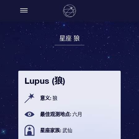
星座 狼
Lupus (狼)
意义:
狼
最佳观测地点:
六月
星座家族:
武仙