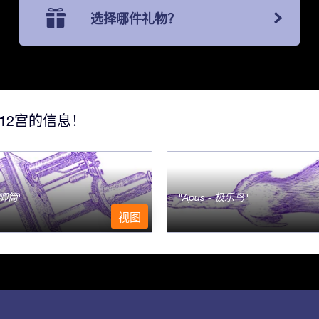
选择哪件礼物？
12宫的信息！
- 唧筒
Apus - 极乐鸟
视图