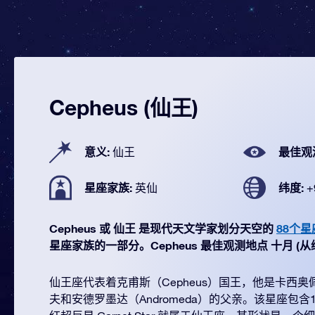
Cepheus (仙王)
意义:
最佳观
仙王
星座家族:
纬度:
英仙
+
Cepheus 或 仙王 是现代天文学家划分天空的
88个星
星座家族的一部分。Cepheus 最佳观测地点 十月 (从纬度 
仙王座代表着克甫斯（Cepheus）国王，他是卡西奥佩娅（
夫和安德罗墨达（Andromeda）的父亲。该星座包