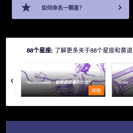
如何命名一颗星？
88个星座:
了解更多关于88个星座和黄道
Andromeda - 被铁链锁着的少女
Antlia 
视图
视图