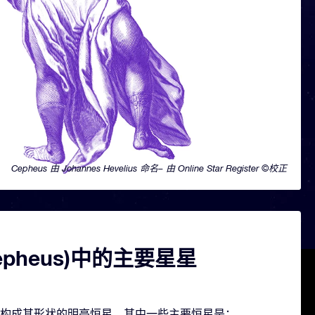
Cepheus 由 Johannes Hevelius 命名– 由 Online Star Register ©校正
epheus)中的主要星星
含几颗构成其形状的明亮恒星。其中一些主要恒星是：