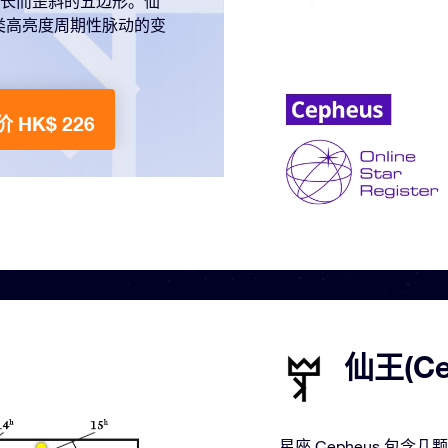
一个细长而歪斜的五边形。仙
类高亮度周期性脉动的变
 HK$ 226
仙王(C
星座 Cepheus 包