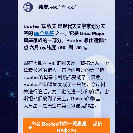
纬度:
+90° 至 -50°
Bootes 或 牧夫 是现代天文学家划分天
空的
88个星座
之一。它是 Ursa Major
星座家族的一部分。Bootes 最佳观测地
点 六月 (从纬度 +90° 到 -50°)。
跟在大熊座后面的牧夫座，被描述为一个
拿着长矛的猎人。宙斯的善妒的妻子把
Boötes的母亲卡利斯托变成了一只熊。
Boötes不知道她变成了一只熊，穿过树
林进行追赶。为了避免进一步的麻烦，宙
斯把他们放到了天上。Boötes的膝盖－
大角星－是天空中第三颗最亮的星。
命名 Bootes中的一颗星星！
起价
HK$ 226