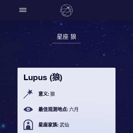
星座 狼
Lupus (狼)
意义:
狼
最佳观测地点:
六月
星座家族:
武仙