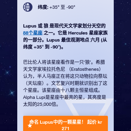
纬度:
+35° 至 -90°
Lupus 或 狼 是现代天文学家划分天空的
88个星座
之一。它是 Hercules 星座家族
的一部分。Lupus 最佳观测地点 六月 (从
纬度 +35° 到 -90°)。
巴比伦人将该星座看作是一只‘狼’。希腊
天文学家埃拉托色尼 （Eratosthenes）
认为，半人马座正在将这只动物拉向祭坛
（天坛座）。文艺复兴时期就识别出了这
个星座。该星座由十八颗主恒星组成。
Alpha Lupi是星座中最亮的星，其亮度是
太阳的25,000倍。
命名 Lupus中的一颗星星！
起价 kr
271