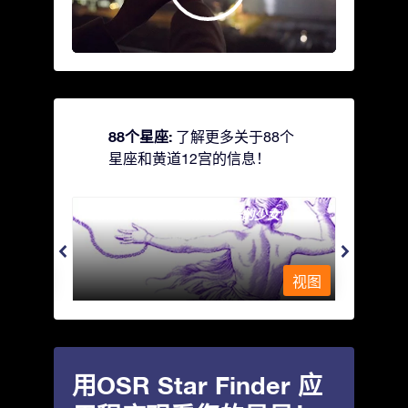
88个星座:
了解更多关于88个
星座和黄道12宫的信息！
Andromeda - 被铁链锁着的少女
Antli
视图
视图
用OSR Star Finder 应