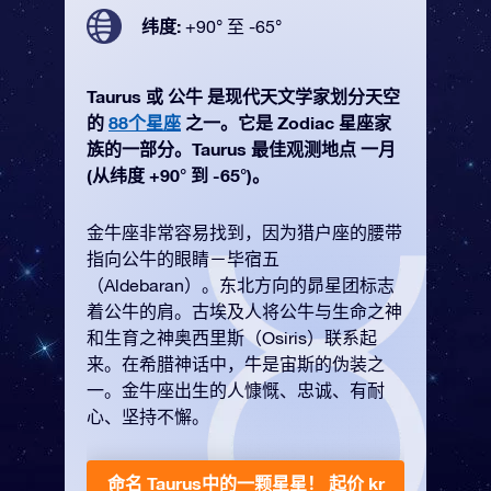
纬度:
+90° 至 -65°
Taurus 或 公牛 是现代天文学家划分天空
的
88个星座
之一。它是 Zodiac 星座家
族的一部分。Taurus 最佳观测地点 一月
(从纬度 +90° 到 -65°)。
金牛座非常容易找到，因为猎户座的腰带
指向公牛的眼睛－毕宿五
（Aldebaran）。东北方向的昴星团标志
着公牛的肩。古埃及人将公牛与生命之神
和生育之神奥西里斯（Osiris）联系起
来。在希腊神话中，牛是宙斯的伪装之
一。金牛座出生的人慷慨、忠诚、有耐
心、坚持不懈。
命名 Taurus中的一颗星星！
起价 kr