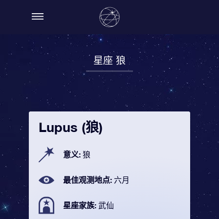
星座 狼
Lupus (狼)
意义:
狼
最佳观测地点:
六月
星座家族:
武仙