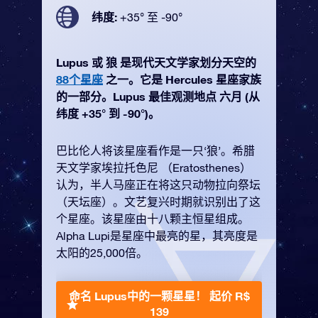
纬度:
+35° 至 -90°
Lupus 或 狼 是现代天文学家划分天空的
88个星座
之一。它是 Hercules 星座家族
的一部分。Lupus 最佳观测地点 六月 (从
纬度 +35° 到 -90°)。
巴比伦人将该星座看作是一只‘狼’。希腊
天文学家埃拉托色尼 （Eratosthenes）
认为，半人马座正在将这只动物拉向祭坛
（天坛座）。文艺复兴时期就识别出了这
个星座。该星座由十八颗主恒星组成。
Alpha Lupi是星座中最亮的星，其亮度是
太阳的25,000倍。
命名 Lupus中的一颗星星！
起价 R$
139