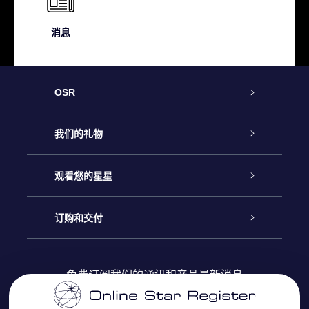
消息
OSR
客户服务
我们的礼物
联系我们
Online Star礼物
观看您的星星
Online Star Register
博客
OSR 礼物包
订购和交付
OSR Star Finder App
常见问题解答
Super Star礼物
客户登录
免费订阅我们的通讯和产品最新消息
个性化的Star Page
评论
OSR 礼物卡
付款信息