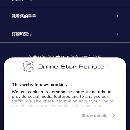
联系我们
Online Star礼物
观看您的星星
Online Star Register
博客
OSR 礼物包
订购和交付
OSR Star Finder App
常见问题解答
Super Star礼物
客户登录
免费订阅我们的通讯和产品最新消息
个性化的Star Page
评论
OSR 礼物卡
付款信息
One Million Stars
This website uses cookies
公司礼品
配送信息
We use cookies to personalise content and ads, to
provide social media features and to analyse our
OSR Starsaver
traffic. We also share information about your use of
退货政策&撤销权
our site with our social media, advertising and
analytics partners who may combine it with other
information that you’ve provided to them or that
Show details
带我飞向星星 VR 应用程序
they’ve collected from your use of their services.
个星座
Online Star Register BV
- Laan van de Maagd 83, 7324