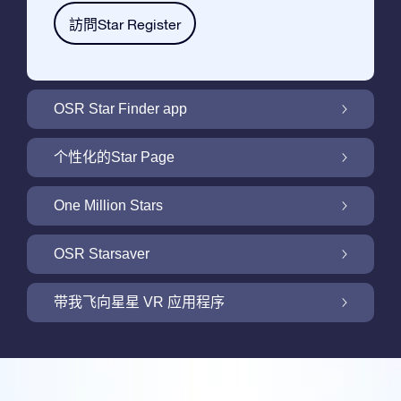
訪問Star Register
OSR Star Finder app
利用OSR Star Finder App在夜空中找到属于
个性化的Star Page
你的那颗星
利用免费的Star Page个性化您的Star Gift
One Million Stars
One Million Stars: 探索银河系邻近地区
OSR Starsaver
用 OSR Starsaver点亮您的屏幕
带我飞向星星 VR 应用程序
Online Star Register为iOS和安卓用户提供了
一款查找夜空中星星和星座的免费手机软件。
新功能：使用我们的VR 应用程序开启飞向星
购买任何star gift 即可获得Online Star
空之旅
利用Star Finder App命名和查找一颗在Online
Register提供的一个免费Star Page。通过利用
评论
Star Register (OSR)注册的星星则更简单些。