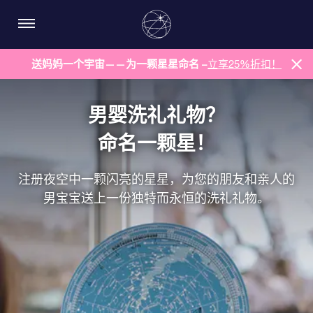
送妈妈一个宇宙——为一颗星星命名 –
立享25%折扣！
男婴洗礼礼物？
命名一颗星！
注册夜空中一颗闪亮的星星，为您的朋友和亲人的
男宝宝送上一份独特而永恒的洗礼礼物。