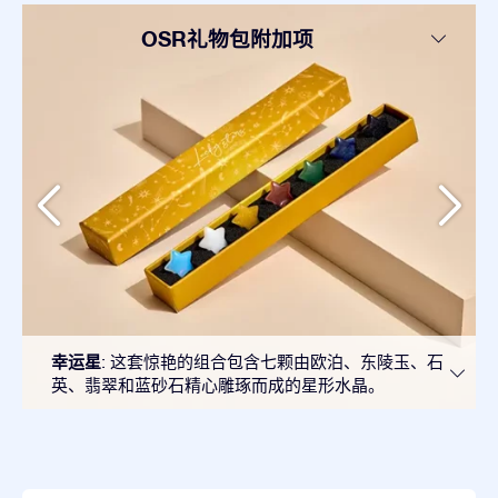
OSR礼物包附加项
幸运星
: 这套惊艳的组合包含七颗由欧泊、东陵玉、石
英、翡翠和蓝砂石精心雕琢而成的星形水晶。