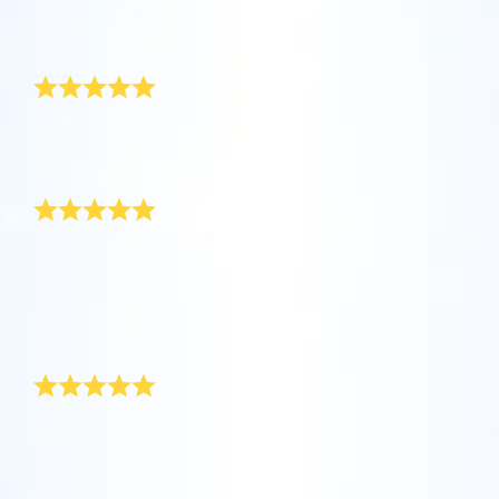
坐在您舒适的家中，利用One Million Stars应
Online Star Register (OSR)命名一颗星并定制
利用一个独特的星星代码精确定位天空中一颗
用程序探索宇宙。这是一个从您的网站浏览器
一个star page，以为朋友、亲人或同事送上一
服务十分贴心
特别命名的星星，或是根据自己的位置浏览星
使用OSR Starsaver，让您的星星与您近在咫
进行星际旅行的历史性的飞跃。One Million
份永远难忘的礼物。写下一句欢迎辞、上传照
座。
尺。将您的星星设置为手机或电脑壁纸，让你
Stars 应用程序使您能够观看一百万颗星星，
片，等等。
的屏幕闪闪发光！使用新的OSR Starsaver，
包括天文学家命名的星星，以及在Online Star
感谢，服务十分贴心，我会尽量把你们的产品推广给更
使用 OSR推出的“带我飞向星星 VR 应用程序”
閱讀全文
多朋友，期待这次能收到
随时观赏你的星星。
閱讀全文
Register (OSR)个性化的星星。在宇宙中飞
访问行星，了解夜空中的 88 个星座。 玩一玩
送给为人父母的特殊礼物
行，在3D中体验宇宙星辰！
“连接星星”游戏，解锁每个星座的信息。飞到
閱讀全文
AppStore (iOS)
属于您自己的那颗星星，查看详细信息并与您
Play Store (安卓)
預覽Star Page
閱讀全文
在男孩的洗礼仪式上，这份礼物再合适不过了！证书上
所爱的人分享。适用于 iOS 和 Android的免费
的图片十分精美、风格独特，你送给孩子父母一件非常
移动 VR 应用程序。 立即下载应用程序，飞向
特殊的礼物。我想当小王子长大后，也一定会珍爱这份
預覽OSR Starsaver
特别的礼物的。
星空！
访问One Million Stars
精美礼物和时尚包装
在VR中探索宇宙
我为朋友小儿子的洗礼订购了一颗星星！仪式快结束的
时候，我拿出这份礼物，他们被深深打动了。我还在卡
AppStore (iOS)
Play Store (安卓)
片上写了一首小诗，让这份礼物更加与众不同。精美礼