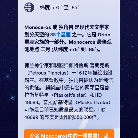
纬度:
+75° 至 -85°
Monoceros 或 独角兽 是现代天文学家
划分天空的
88个星座
之一。它是 Orion
星座家族的一部分。Monoceros 最佳观
测地点 二月 (从纬度 +75° 到 -85°)。
荷兰神学家和制图师佩特鲁斯·普朗克斯
（Petrous Plancius）于1612年描绘出麒
麟座。在基督教中，独角兽被认为是纯洁
的象征。 麒麟座中最有名的两颗星是普
拉斯基特星（Plaskett’s star）和HD
48099。普拉斯基特星（Plaskett’s star）
可能是目前已知质量最大的联星。HD
48099 的亮度是太阳的350,000倍。
命名 Monoceros中的一颗星星！
起