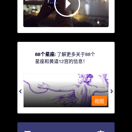
88个星座:
了解更多关于88个
星座和黄道12宫的信息！
Andromeda - 被铁链锁着的少女
Antli
视图
视图