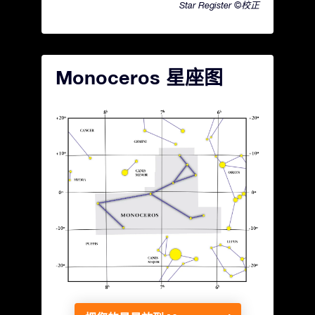
Star Register ©校正
Monoceros 星座图