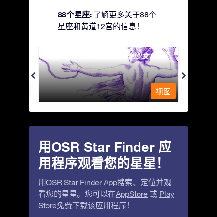
88个星座:
了解更多关于88个
星座和黄道12宫的信息！
Andromeda - 被铁链锁着的少女
Antli
视图
视图
用OSR Star Finder 应
用程序观看您的星星！
用OSR Star Finder App搜索、定位并观
看您的星星。您可以在
AppStore
或
Play
Store
免费下载该应用程序！