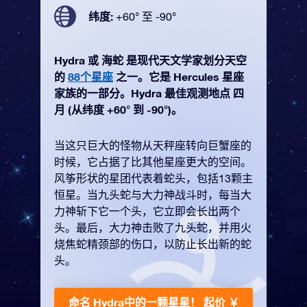
纬度:
+60° 至 -90°
Hydra 或 海蛇 是现代天文学家划分天空
的
88个星座
之一。它是 Hercules 星座
家族的一部分。Hydra 最佳观测地点 四
月 (从纬度 +60° 到 -90°)。
当这只巨大的怪物从天秤座转向巨蟹座的
时候，它占据了比其他星座更大的空间。
风筝形状的星团代表着蛇头，包括13颗主
恒星。当九头蛇与大力神战斗时，每当大
力神斩下它一个头，它立即会长出两个
头。最后，大力神击败了九头蛇，并用火
烧焦蛇精颈部的伤口，以防止长出新的蛇
头。
命名 Hydra中的一颗星星！
起价 ￥