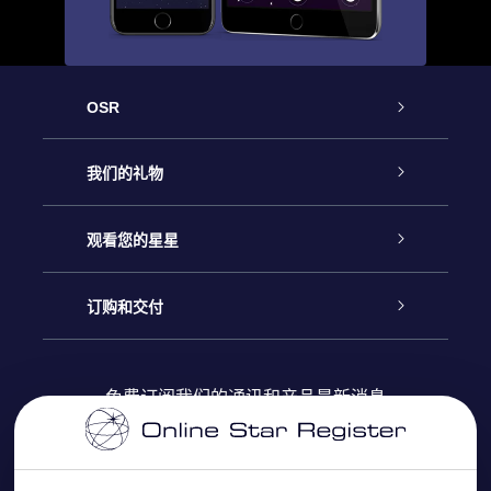
OSR
客户服务
我们的礼物
联系我们
Online Star礼物
观看您的星星
Online Star Register
博客
OSR 礼物包
订购和交付
OSR Star Finder App
常见问题解答
Super Star礼物
客户登录
免费订阅我们的通讯和产品最新消息
个性化的Star Page
评论
OSR 礼物卡
付款信息
One Million Stars