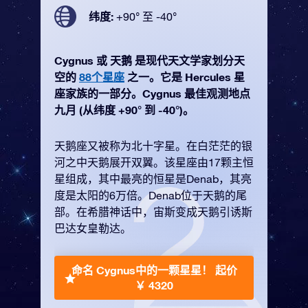
纬度:
+90° 至 -40°
Cygnus 或 天鹅 是现代天文学家划分天
空的
88个星座
之一。它是 Hercules 星
座家族的一部分。Cygnus 最佳观测地点
九月 (从纬度 +90° 到 -40°)。
天鹅座又被称为北十字星。在白茫茫的银
河之中天鹅展开双翼。该星座由17颗主恒
星组成，其中最亮的恒星是Denab，其亮
度是太阳的6万倍。Denab位于天鹅的尾
部。在希腊神话中，宙斯变成天鹅引诱斯
巴达女皇勒达。
命名 Cygnus中的一颗星星！
起价
￥ 4320