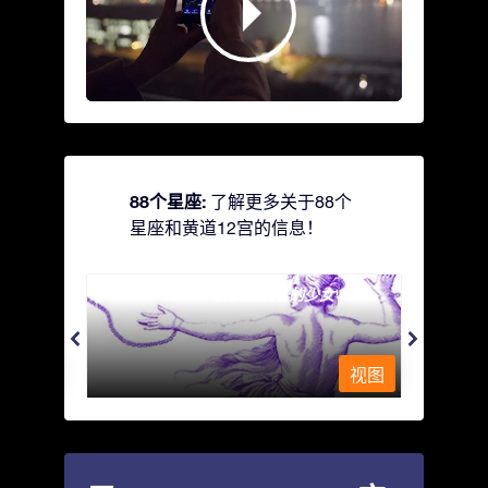
88个星座:
了解更多关于88个
星座和黄道12宫的信息！
Andromeda - 被铁链锁着的少女
Antli
视图
视图