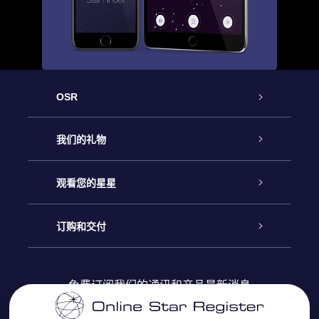
OSR
客户服务
我们的礼物
联系我们
Online Star礼物
观看您的星星
Online Star Register
博客
OSR 礼物包
订购和交付
OSR Star Finder App
常见问题解答
Super Star礼物
客户登录
免费订阅我们的通讯和产品最新消息
个性化的Star Page
评论
OSR 礼物卡
付款信息