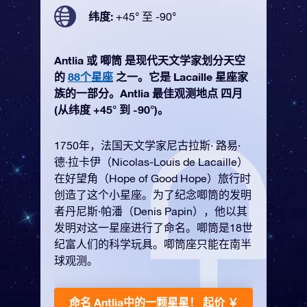
纬度:
+45° 至 -90°
Antlia 或 唧筒 是现代天文学家划分天空
的
88个星座
之一。它是 Lacaille 星座家
族的一部分。Antlia 最佳观测地点 四月
(从纬度 +45° 到 -90°)。
1750年，法国天文学家尼古拉斯· 路易·
德·拉卡伊（Nicolas-Louis de Lacaille）
在好望角（Hope of Good Hope）旅行时
创造了这个小星座。为了纪念唧筒的发明
者丹尼斯·帕潘（Denis Papin），他以其
发明对这一星座进行了命名。唧筒是18世
纪富人们的科学玩具。唧筒座只能在南半
球观测。
命名 Antlia中的一颗星星！
起价 ￥