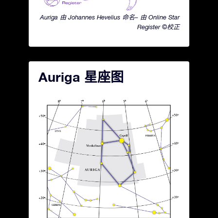
Auriga 由 Johannes Hevelius 命名– 由 Online Star
Register ©校正
Auriga 星座图