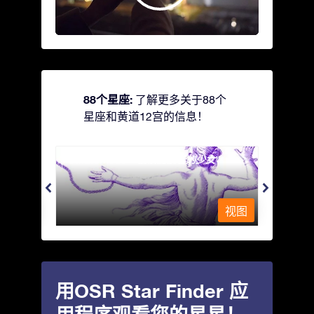
88个星座:
了解更多关于88个
星座和黄道12宫的信息！
Andromeda - 被铁链锁着的少女
Antli
视图
视图
用OSR Star Finder 应