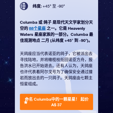
纬度:
+45° 至 -90°
Columba 或 鸽子 是现代天文学家划分天
空的
88个星座
之一。它是 Heavenly
Waters 星座家族的一部分。Columba 最
佳观测地点 二月 (从纬度 +45° 到 -90°)。
天鸽座应当代表诺亚的鸽子，它被派出去
寻找陆地，并将橄榄枝衔回诺亚方舟，报
告洪水已开始退去。还有人认为，天鸽座
也许代表着阿尔戈号为了确保安全通过撞
岩而放出去的一只鸽子。天鸽座由七颗主
恒星组成。
命名 Columba中的一颗星星！
起价
A$ 37