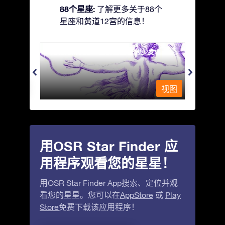
88个星座:
了解更多关于88个
星座和黄道12宫的信息！
Andromeda - 被铁链锁着的少女
Antli
视图
视图
用OSR Star Finder 应
用程序观看您的星星！
用OSR Star Finder App搜索、定位并观
看您的星星。您可以在
AppStore
或
Play
Store
免费下载该应用程序！