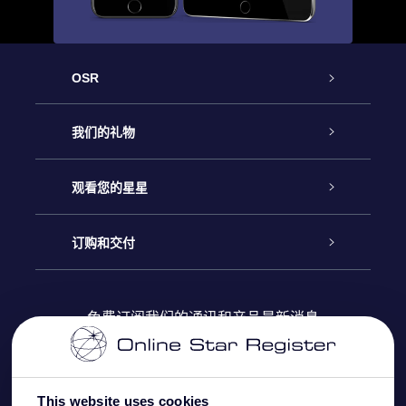
OSR
客户服务
我们的礼物
联系我们
Online Star礼物
观看您的星星
Online Star Register
博客
OSR 礼物包
订购和交付
OSR Star Finder App
常见问题解答
Super Star礼物
客户登录
免费订阅我们的通讯和产品最新消息
个性化的Star Page
评论
OSR 礼物卡
付款信息
One Million Stars
This website uses cookies
公司礼品