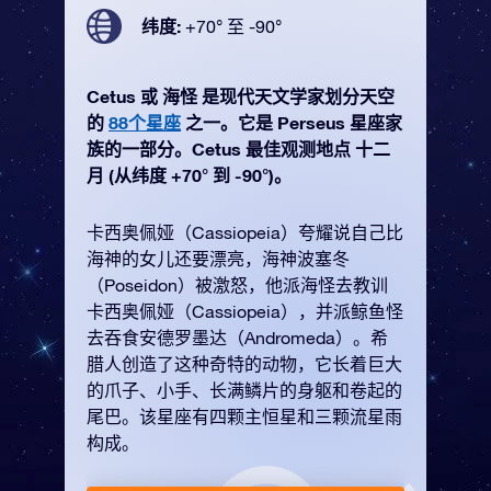
纬度:
+70° 至 -90°
Cetus 或 海怪 是现代天文学家划分天空
的
88个星座
之一。它是 Perseus 星座家
族的一部分。Cetus 最佳观测地点 十二
月 (从纬度 +70° 到 -90°)。
卡西奥佩娅（Cassiopeia）夸耀说自己比
海神的女儿还要漂亮，海神波塞冬
（Poseidon）被激怒，他派海怪去教训
卡西奥佩娅（Cassiopeia），并派鲸鱼怪
去吞食安德罗墨达（Andromeda）。希
腊人创造了这种奇特的动物，它长着巨大
的爪子、小手、长满鳞片的身躯和卷起的
尾巴。该星座有四颗主恒星和三颗流星雨
构成。