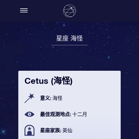
星座 海怪
Cetus (海怪)
意义:
海怪
最佳观测地点:
十二月
星座家族:
英仙