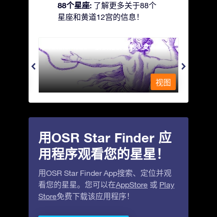
88个星座:
了解更多关于88个
星座和黄道12宫的信息！
Andromeda - 被铁链锁着的少女
Antli
视图
视图
用OSR Star Finder 应
用程序观看您的星星！
用OSR Star Finder App搜索、定位并观
看您的星星。您可以在
AppStore
或
Play
Store
免费下载该应用程序！