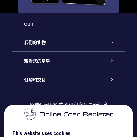
OSR
客户服务
我们的礼物
联系我们
Online Star礼物
观看您的星星
Online Star Register
博客
OSR 礼物包
订购和交付
OSR Star Finder App
常见问题解答
Super Star礼物
客户登录
免费订阅我们的通讯和产品最新消息
个性化的Star Page
评论
OSR 礼物卡
付款信息
One Million Stars
This website uses cookies
公司礼品
配送信息