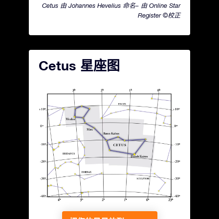
Cetus 由 Johannes Hevelius 命名– 由 Online Star
Register ©校正
Cetus 星座图