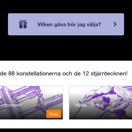
Vilken gåva bör jag välja?
e 88 konstellationerna och de 12 stjärntecknen!
- Luftpumpen
Aquila - Örnen
Visa