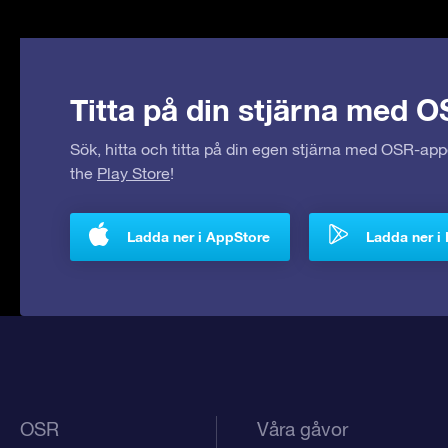
Titta på din stjärna med O
Sök, hitta och titta på din egen stjärna med OSR-ap
the
Play Store
!
Ladda ner i AppStore
Ladda ner i 
OSR
Våra gåvor