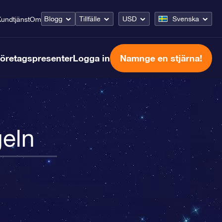
Blogg
Tillfälle
USD
Svenska
undtjänst
Om
öretagspresenter
Logga in
Namnge en stjärna!
geln