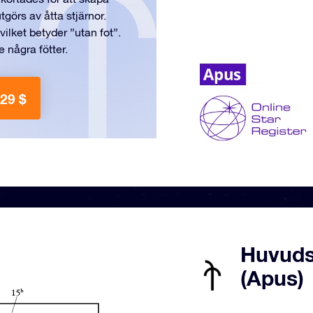
görs av åtta stjärnor.
lket betyder ”utan fot”.
 några fötter.
 29 $
Huvudst
(Apus)