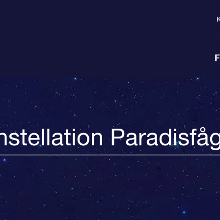
K
F
stellation Paradisfå