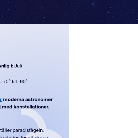
nlig i:
Juli
d:
+5° till -90°
r
moderna astronomer
lj med konstellationer.
täller paradisfågeln.
kortades för att skapa