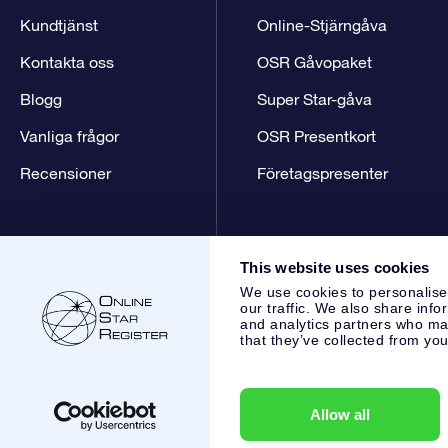
Kundtjänst
Online-Stjärngåva
Kontakta oss
OSR Gåvopaket
Blogg
Super Star-gåva
Vanliga frågor
OSR Presentkort
Recensioner
Företagspresenter
This website uses cookies
We use cookies to personalise
our traffic. We also share info
and analytics partners who may
that they’ve collected from you
Online Star Register BV
- Laan van de Maagd 83, 7324 BT 
,
Kundtjänst:
help@osr.org
KVK: 60333553, VAT: NL 8538.62
Allow all