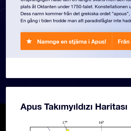
plats åt Oktanten under 1750-talet. Konstellationen ut
Dess namn kommer från det grekiska ordet ”apous”, vi
En gång i tiden trodde man att paradisfåglar inte hade
Namnge en stjärna i Apus!
Från
Apus Takımyıldızı Haritası