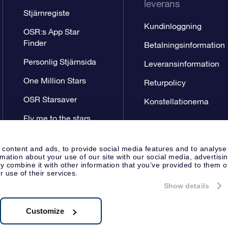
leverans
Stjärnregiste
Kundinloggning
OSR:s App Star
Finder
Betalningsinformation
Personlig Stjärnsida
Leveransinformation
One Million Stars
Returpolicy
OSR Starsaver
Konstellationerna
Fly me to the stars
VR-app
 content and ads, to provide social media features and to analyse
rmation about your use of our site with our social media, advertisi
 combine it with other information that you’ve provided to them o
r use of their services.
Show details
Pressida
Sekretesspolicy & An
Apeldoorn, The Netherlands
.722B01
Customize