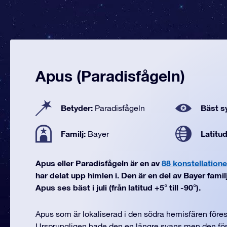
Apus (Paradisfågeln)
Betyder:
Bäst sy
Paradisfågeln
Familj:
Latitu
Bayer
Apus eller Paradisfågeln är en av
88 konstellatione
har delat upp himlen i. Den är en del av Bayer fami
Apus ses bäst i juli (från latitud +5° till -90°).
Apus som är lokaliserad i den södra hemisfären föres
Ursprungligen hade den en längre svans men den för