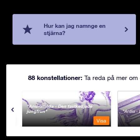
Hur kan jag namnge en
stjärna?
88 konstellationer:
Ta reda på mer om d
Andromeda - Den fastkedjade
jungfrun
Antlia 
Visa
Visa