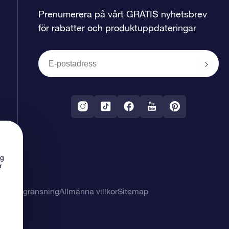
Prenumerera på vårt GRATIS nyhetsbrev
för rabatter och produktuppdateringar
ng
r
svarsbegränsning
Allmänna villkor
Sitemap