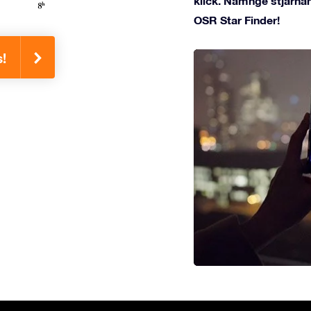
klick. Namnge stjärnan
OSR Star Finder!
s!