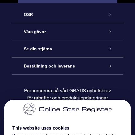
OSR
Kundtjänst
Våra gåvor
Kontakta oss
Online-Stjärngåva
Se din stjärna
Blogg
OSR Gåvopaket
Stjärnregiste
Beställning och leverans
Vanliga frågor
Super Star-gåva
OSR:s App Star Finder
Kundinloggning
Prenumerera på vårt GRATIS nyhetsbrev
för rabatter och produktuppdateringar
Recensioner
OSR Presentkort
Personlig Stjärnsida
Betalningsinformation
Företagspresenter
One Million Stars
Leveransinformation
This website uses cookies
OSR Starsaver
Returpolicy