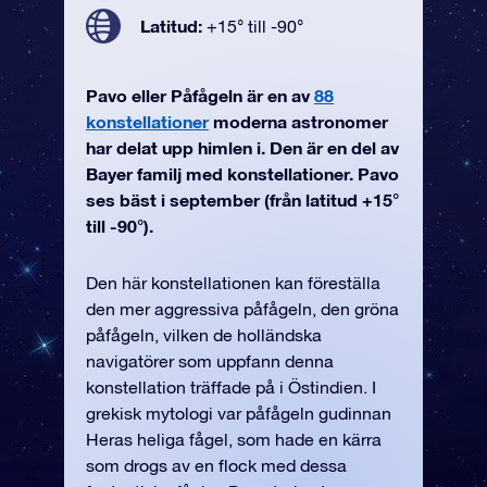
Latitud:
+15° till -90°
Pavo eller Påfågeln är en av
88
konstellationer
moderna astronomer
har delat upp himlen i. Den är en del av
Bayer familj med konstellationer. Pavo
ses bäst i september (från latitud +15°
till -90°).
Den här konstellationen kan föreställa
den mer aggressiva påfågeln, den gröna
påfågeln, vilken de holländska
navigatörer som uppfann denna
konstellation träffade på i Östindien. I
grekisk mytologi var påfågeln gudinnan
Heras heliga fågel, som hade en kärra
som drogs av en flock med dessa