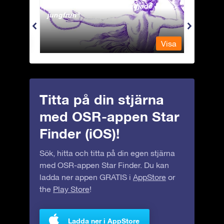
Andromeda - Den fastkedjade
Antli
jungfrun
Visa
Visa
Titta på din stjärna
med OSR-appen Star
Finder (iOS)!
Sök, hitta och titta på din egen stjärna
med OSR-appen Star Finder. Du kan
ladda ner appen GRATIS i
AppStore
or
the
Play Store
!
Ladda ner i AppStore