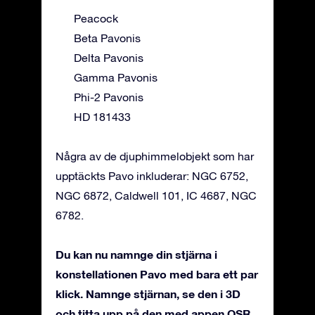
Peacock
Beta Pavonis
Delta Pavonis
Gamma Pavonis
Phi-2 Pavonis
HD 181433
Några av de djuphimmelobjekt som har
upptäckts Pavo inkluderar: NGC 6752,
NGC 6872, Caldwell 101, IC 4687, NGC
6782.
Du kan nu namnge din stjärna i
konstellationen Pavo med bara ett par
klick. Namnge stjärnan, se den i 3D
och titta upp på den med appen OSR