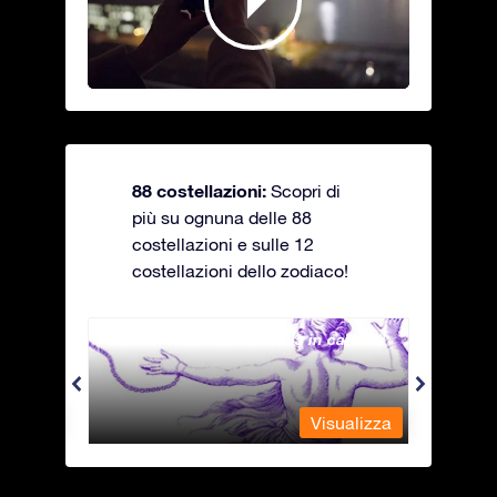
88 costellazioni:
Scopri di
più su ognuna delle 88
costellazioni e sulle 12
costellazioni dello zodiaco!
Andromeda - La fanciulla in catene
Antli
alizza
Visualizza