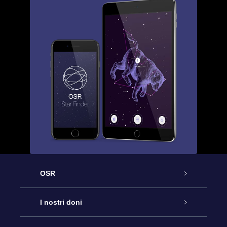
OSR
Assistenza
I nostri doni