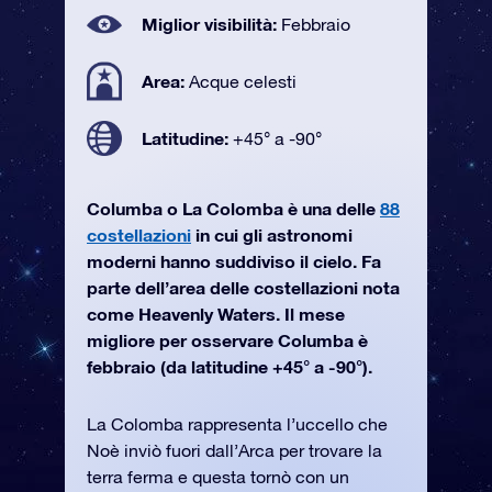
Miglior visibilità:
Febbraio
Area:
Acque celesti
Latitudine:
+45° a -90°
Columba o La Colomba è una delle
88
costellazioni
in cui gli astronomi
moderni hanno suddiviso il cielo. Fa
parte dell’area delle costellazioni nota
come Heavenly Waters. Il mese
migliore per osservare Columba è
febbraio (da latitudine +45° a -90°).
La Colomba rappresenta l’uccello che
Noè inviò fuori dall’Arca per trovare la
terra ferma e questa tornò con un