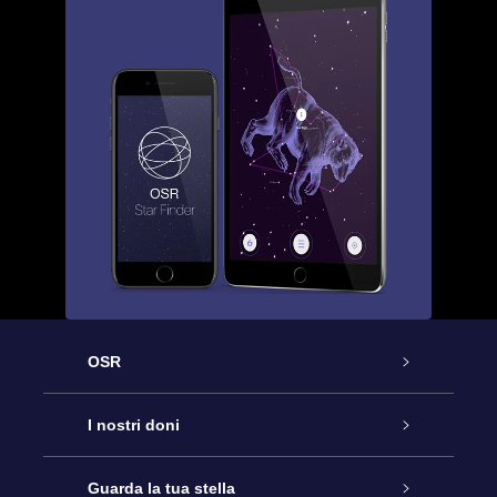
OSR
Assistenza
I nostri doni
Contattaci
Online Star Gift
Guarda la tua stella