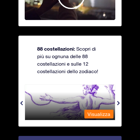
88 costellazioni:
Scopri di
più su ognuna delle 88
costellazioni e sulle 12
costellazioni dello zodiaco!
Andromeda - La fanciulla in catene
Antli
alizza
Visualizza