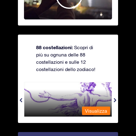
88 costellazioni:
Scopri di
più su ognuna delle 88
costellazioni e sulle 12
costellazioni dello zodiaco!
Andromeda - La fanciulla in catene
Antli
alizza
Visualizza