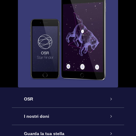
OSR
Assistenza
I nostri doni
Contattaci
Online Star Gift
Guarda la tua stella