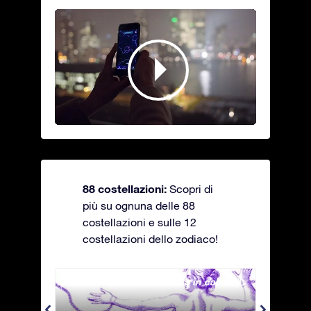
88 costellazioni:
Scopri di
più su ognuna delle 88
costellazioni e sulle 12
costellazioni dello zodiaco!
Andromeda - La fanciulla in catene
Antli