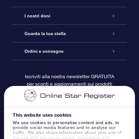
Assistenza
I nostri doni
Contattaci
Online Star Gift
Guarda la tua stella
Blog
Pacchetto regalo OSR
Registro stellare
Ordini e consegne
Domande frequenti
Super Star Gift
App OSR Star Finder
Login Cliente
Iscriviti alla nostra newsletter GRATUITA
per sconti e aggiornamenti sui prodotti
OSR Recensioni
Gift Card OSR
Star Page personalizzata
Informazioni di Pagamento
Doni aziendali
One Million Stars
Informazioni di Spedizione
This website uses cookies
OSR Starsaver
Politica di reso
We use cookies to personalise content and ads, to
provide social media features and to analyse our
traffic. We also share information about your use of
our site with our social media, advertising and
App VR ‘Fly me to the stars’
Costellazioni