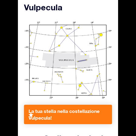
Vulpecula
La tua stella nella costellazione
Vulpecula!