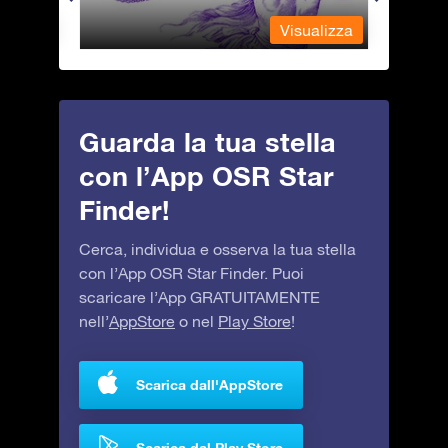
alizza
Visualizza
Guarda la tua stella
con l’App OSR Star
Finder!
Cerca, individua e osserva la tua stella
con l’App OSR Star Finder. Puoi
scaricare l’App GRATUITAMENTE
nell’
AppStore
o nel
Play Store
!
Scarica dall'AppStore
Scarica dal Play Store