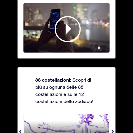
88 costellazioni:
Scopri di
più su ognuna delle 88
costellazioni e sulle 12
costellazioni dello zodiaco!
Andromeda - La fanciulla in catene
Antli