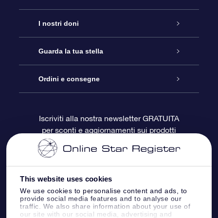
Assistenza
I nostri doni
Contattaci
Online Star Gift
Guarda la tua stella
Blog
Pacchetto regalo OSR
Registro stellare
Ordini e consegne
Domande frequenti
Super Star Gift
App OSR Star Finder
Login Cliente
Iscriviti alla nostra newsletter GRATUITA
per sconti e aggiornamenti sui prodotti
OSR Recensioni
Gift Card OSR
Star Page personalizzata
Informazioni di Pagamento
Doni aziendali
One Million Stars
Informazioni di Spedizione
This website uses cookies
OSR Starsaver
Politica di reso
We use cookies to personalise content and ads, to
provide social media features and to analyse our
traffic. We also share information about your use of
our site with our social media, advertising and
App VR ‘Fly me to the stars’
Costellazioni