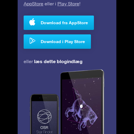
AppStore
eller i
Play Store
!
Download fra AppStore
Download i Play Store
læs dette blogindlæg
eller