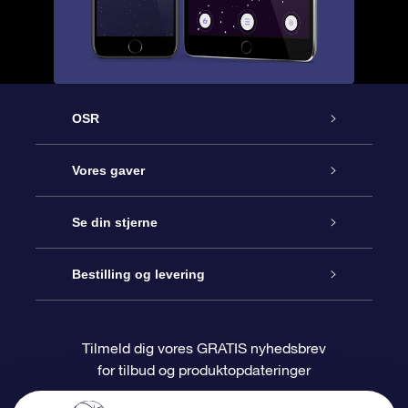
OSR
Kundeservice
Vores gaver
Kontakt os
Online Stjernegave
Se din stjerne
Bloggen
OSR Gavepakke
Star Register
Bestilling og levering
Oftest stillede spørgsmål
Superstjernegave
OSR Star Finder Appen
Kundelogin
Tilmeld dig vores GRATIS nyhedsbrev
for tilbud og produktopdateringer
Anmeldelser
OSR Gavekortet
Personliggjort Stjerneside
Betalingsinformation