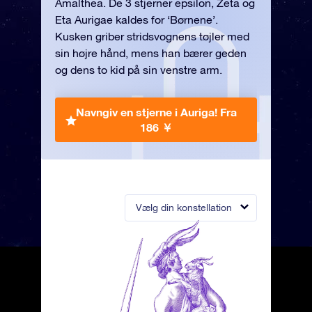
Amalthea. De 3 stjerner epsilon, Zeta og
Eta Aurigae kaldes for ‘Børnene’.
Kusken griber stridsvognens tøjler med
sin højre hånd, mens han bærer geden
og dens to kid på sin venstre arm.
Navngiv en stjerne i Auriga!
Fra
186 ￥
Vælg din konstellation