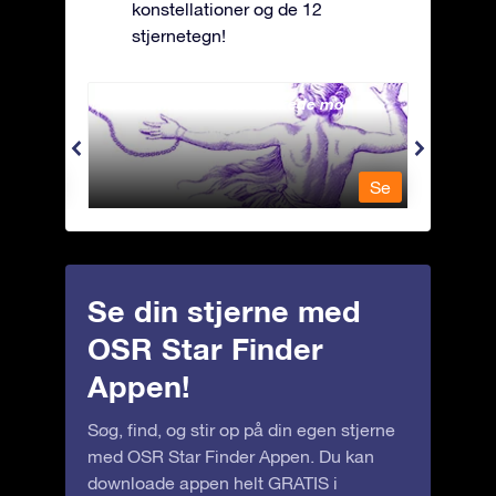
konstellationer og de 12
stjernetegn!
Andromeda - Den lænkede mø
Antli
Se
Se
Se din stjerne med
OSR Star Finder
Appen!
Søg, find, og stir op på din egen stjerne
med OSR Star Finder Appen. Du kan
downloade appen helt GRATIS i