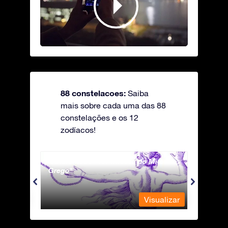
88 constelacoes:
Saiba
mais sobre cada uma das 88
constelações e os 12
zodíacos!
Andromeda - A Princesa do Mito
Antli
Grego
ualizar
Visualizar