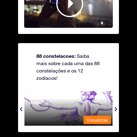
88 constelacoes:
Saiba
mais sobre cada uma das 88
constelações e os 12
zodíacos!
Andromeda - A Princesa do Mito
Antli
Grego
ualizar
Visualizar