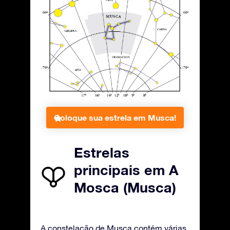
Coloque sua estrela em Musca!
Estrelas
principais em A
Mosca (Musca)
A constelação de Musca contém várias