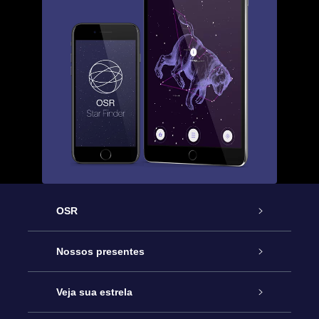
OSR
Serviço
Nossos presentes
Entre em contato conosco
Presente estrelar on-line
Veja sua estrela