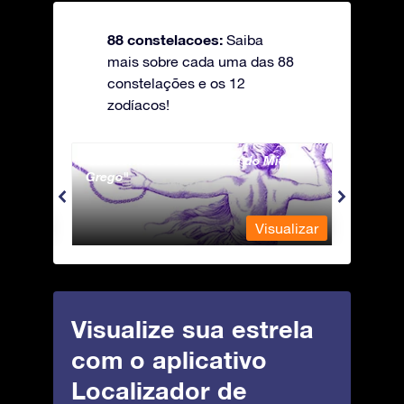
88 constelacoes:
Saiba
mais sobre cada uma das 88
constelações e os 12
zodíacos!
Andromeda - A Princesa do Mito
Antli
Grego
ualizar
Visualizar
Visualize sua estrela
com o aplicativo
Localizador de