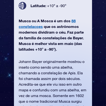
Latitude:
+10° a -90°
Musca ou A Mosca é um dos
88
constelacoes
que os astrônomos
modernos dividiram o céu. Faz parte
da família de constelações de Bayer.
Musca é melhor vista em maio (das
latitudes +10° a -90°).
Johann Bayer originalmente mostrou o
inseto como sendo uma abelha,
chamando a constelação de Apis. Ela
foi chamada assim por dois séculos.
Acredita-se que ele viu isso em outro
mapa e confundiu com uma abelha, em
vez de uma mosca. Somente em 1602
que o nome tradicional Musca surgiu