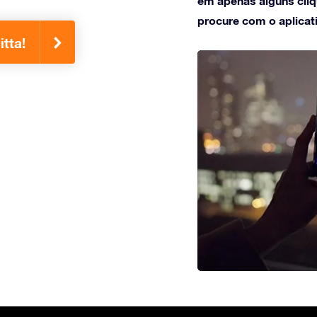
em apenas alguns cliqu
procure com o aplicat
tta!