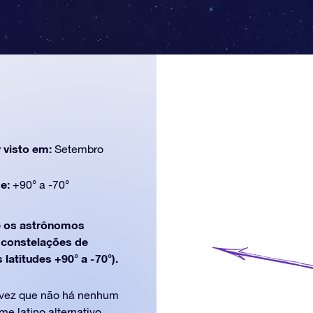
 visto em:
Setembro
de:
+90° a -70°
 os astrônomos
e constelações de
latitudes +90° a -70°).
 vez que não há nenhum
me latino alternativo