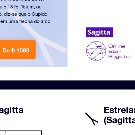
lo 18 foi Telum, ou
, diz-se que o Cupido,
mbém uma flecha do arco
De ₺ 1080
agitta
Estrela
(Sagitt