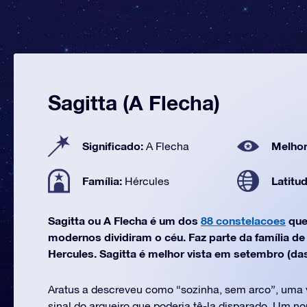
Sagitta (A Flecha)
Significado:
Melhor
A Flecha
Família:
Latitu
Hércules
Sagitta ou A Flecha é um dos
88 constelacoes
que
modernos dividiram o céu. Faz parte da família d
Hercules. Sagitta é melhor vista em setembro (das 
Aratus a descreveu como “sozinha, sem arco”, uma
sinal do arqueiro que poderia tê-la disparado. Um no