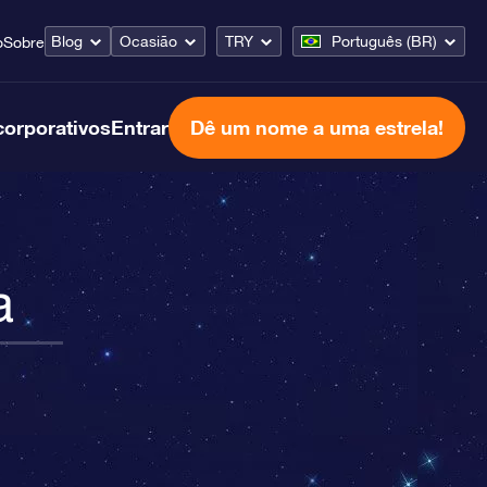
Blog
Ocasião
TRY
Português (BR)
o
Sobre
corporativos
Entrar
Dê um nome a uma estrela!
a