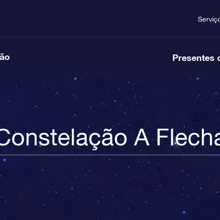
Serviç
ção
Presentes 
Constelação A Flech