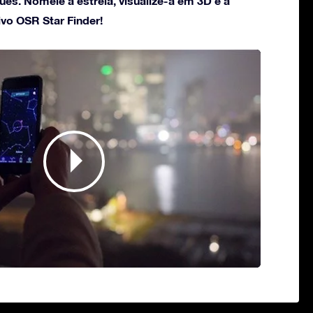
es. Nomeie a estrela, visualize-a em 3D e a
ivo OSR Star Finder!