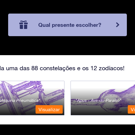
Qual presente escolher?
a uma das 88 constelações e os 12 zodíacos!
- Máquina Pneumática
Apus - Ave-do-Paraíso
Visualizar
Vi