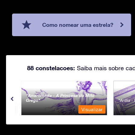
Como nomear uma estrela?
88 constelacoes:
Saiba mais sobre cad
Andromeda - A Princesa do Mito
Grego
Antlia 
lizar
Visualizar