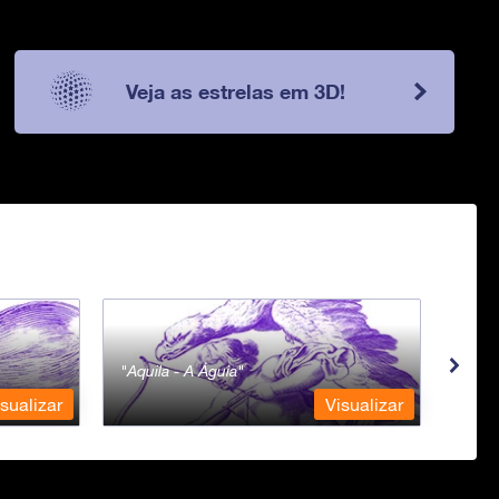
Veja as estrelas em 3D!
Aquila - A Águia
Aqua
sualizar
Visualizar