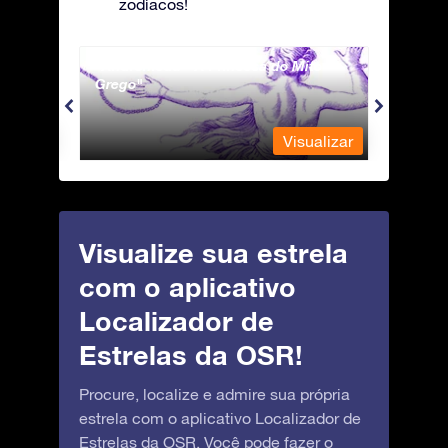
zodíacos!
Andromeda - A Princesa do Mito
Antli
Grego
ualizar
Visualizar
Visualize sua estrela
com o aplicativo
Localizador de
Estrelas da OSR!
Procure, localize e admire sua própria
estrela com o aplicativo Localizador de
Estrelas da OSR. Você pode fazer o