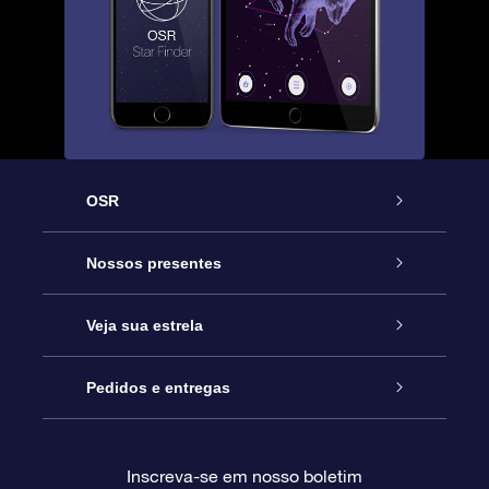
OSR
Serviço
Nossos presentes
Entre em contato conosco
Presente estrelar on-line
Veja sua estrela
Blog
Pacote de presente da OSR
Star Register
Pedidos e entregas
Perguntas frequentes
Super Star Gift
Aplicativo Localizador de Estrelas da OSR
Login de clientes
Inscreva-se em nosso boletim