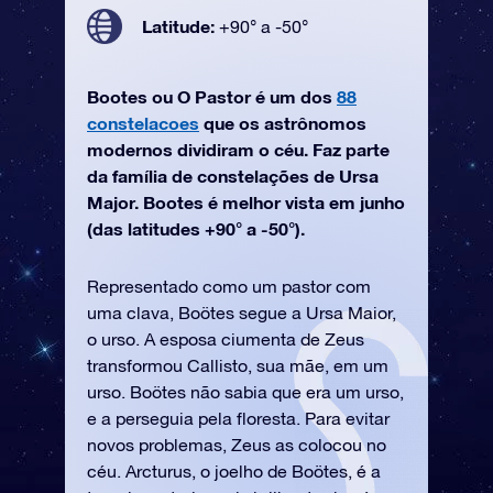
Latitude:
+90° a -50°
Bootes ou O Pastor é um dos
88
constelacoes
que os astrônomos
modernos dividiram o céu. Faz parte
da família de constelações de Ursa
Major. Bootes é melhor vista em junho
(das latitudes +90° a -50°).
Representado como um pastor com
uma clava, Boötes segue a Ursa Maior,
o urso. A esposa ciumenta de Zeus
transformou Callisto, sua mãe, em um
urso. Boötes não sabia que era um urso,
e a perseguia pela floresta. Para evitar
novos problemas, Zeus as colocou no
céu. Arcturus, o joelho de Boötes, é a