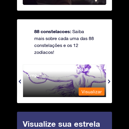
88 constelacoes:
Saiba
mais sobre cada uma das 88
constelações e os 12
zodíacos!
Andromeda - A Princesa do Mito
Antli
Grego
ualizar
Visualizar
Visualize sua estrela