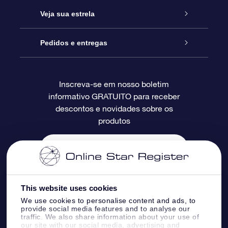
Entre em contato conosco
Presente estrelar on-line
Veja sua estrela
Blog
Pacote de presente da OSR
Star Register
Pedidos e entregas
Perguntas frequentes
Super Star Gift
Aplicativo Localizador de Estrelas da OSR
Login de clientes
Inscreva-se em nosso boletim
informativo GRATUITO para receber
Avaliações
O cartão de presente da OSR
Página estelar personalizada
Informações de pagamento
descontos e novidades sobre os
produtos
Presentes corporativos
Um Milhão de Estrelas
Informações de envio
OSR Starsaver
Política de devolução
Aplicativo RV Fly me to the stars
Constelações
This website uses cookies
We use cookies to personalise content and ads, to
provide social media features and to analyse our
traffic. We also share information about your use of
our site with our social media, advertising and