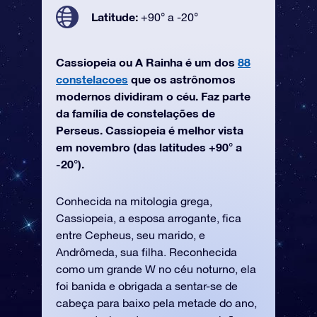
Latitude:
+90° a -20°
Cassiopeia ou A Rainha é um dos
88
constelacoes
que os astrônomos
modernos dividiram o céu. Faz parte
da família de constelações de
Perseus. Cassiopeia é melhor vista
em novembro (das latitudes +90° a
-20°).
Conhecida na mitologia grega,
Cassiopeia, a esposa arrogante, fica
entre Cepheus, seu marido, e
Andrômeda, sua filha. Reconhecida
como um grande W no céu noturno, ela
foi banida e obrigada a sentar-se de
cabeça para baixo pela metade do ano,