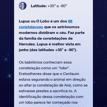
Latitude:
+35° a -90°
Lupus ou O Lobo é um dos
88
constelacoes
que os astrônomos
modernos dividiram o céu. Faz parte
da família de constelações de
Hercules. Lupus é melhor vista em
junho (das latitudes +35° a -90°).
Os babilônios conheciam essa
constelação como um “lobo”.
Eratosthenes disse que o Centauro
estava segurando o animal em direção
ao altar (a constelação de Ara), como se
estivesse prestes a sacrificá-lo. A
identificação dessa constelação com
um lobo parece ter começado nos