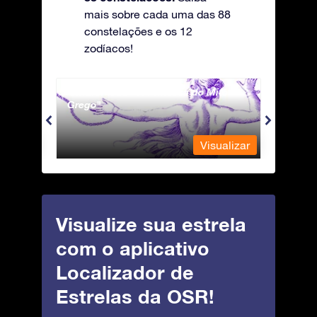
mais sobre cada uma das 88
constelações e os 12
zodíacos!
Andromeda - A Princesa do Mito
Antli
Grego
ualizar
Visualizar
Visualize sua estrela
com o aplicativo
Localizador de
Estrelas da OSR!