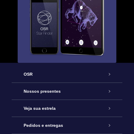
OSR
Serviço
Nossos presentes
Entre em contato conosco
Presente estrelar on-line
Veja sua estrela
Blog
Pacote de presente da OSR
Star Register
Pedidos e entregas