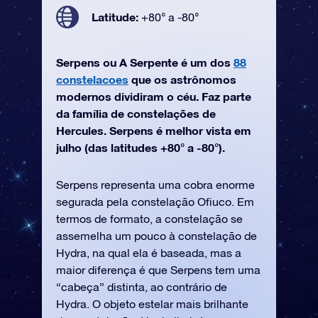
Latitude:
+80° a -80°
Serpens ou A Serpente é um dos
88
constelacoes
que os astrônomos
modernos dividiram o céu. Faz parte
da família de constelações de
Hercules. Serpens é melhor vista em
julho (das latitudes +80° a -80°).
Serpens representa uma cobra enorme
segurada pela constelação Ofiuco. Em
termos de formato, a constelação se
assemelha um pouco à constelação de
Hydra, na qual ela é baseada, mas a
maior diferença é que Serpens tem uma
“cabeça” distinta, ao contrário de
Hydra. O objeto estelar mais brilhante