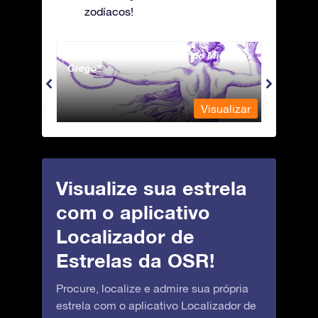
zodíacos!
Andromeda - A Princesa do Mito
Antli
Grego
ualizar
Visualizar
Visualize sua estrela
com o aplicativo
Localizador de
Estrelas da OSR!
Procure, localize e admire sua própria
estrela com o aplicativo Localizador de