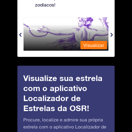
zodíacos!
Andromeda - A Princesa do Mito
Antli
Grego
ualizar
Visualizar
Visualize sua estrela
com o aplicativo
Localizador de
Estrelas da OSR!
Procure, localize e admire sua própria
estrela com o aplicativo Localizador de