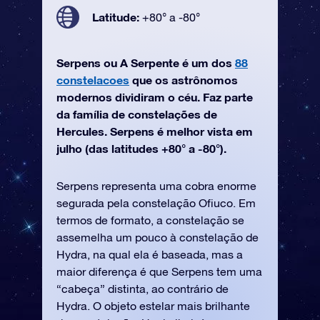
Latitude:
+80° a -80°
Serpens ou A Serpente é um dos
88
constelacoes
que os astrônomos
modernos dividiram o céu. Faz parte
da família de constelações de
Hercules. Serpens é melhor vista em
julho (das latitudes +80° a -80°).
Serpens representa uma cobra enorme
segurada pela constelação Ofiuco. Em
termos de formato, a constelação se
assemelha um pouco à constelação de
Hydra, na qual ela é baseada, mas a
maior diferença é que Serpens tem uma
“cabeça” distinta, ao contrário de
Hydra. O objeto estelar mais brilhante