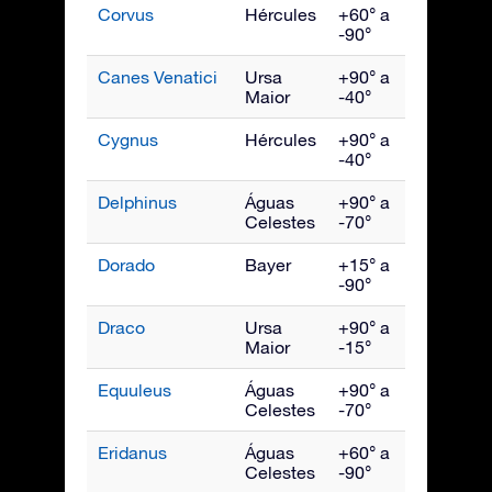
Corvus
Hércules
+60° a
Maio
-90°
Canes Venatici
Ursa
+90° a
Maio
Maior
-40°
Cygnus
Hércules
+90° a
Setem
-40°
Delphinus
Águas
+90° a
Setem
Celestes
-70°
Dorado
Bayer
+15° a
Janeir
-90°
Draco
Ursa
+90° a
Julho
Maior
-15°
Equuleus
Águas
+90° a
Setem
Celestes
-70°
Eridanus
Águas
+60° a
Dezem
Celestes
-90°