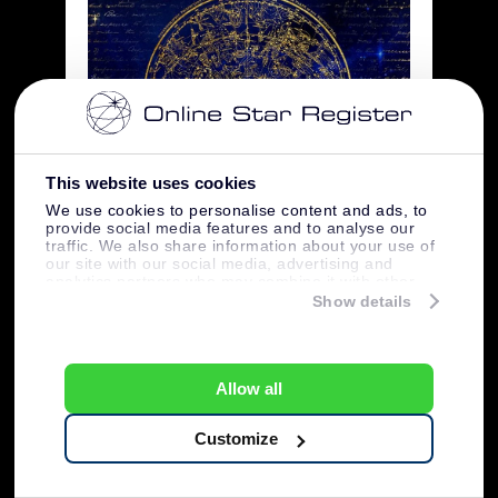
This website uses cookies
We use cookies to personalise content and ads, to
provide social media features and to analyse our
Créditos pela imagem: Pixabay
traffic. We also share information about your use of
our site with our social media, advertising and
analytics partners who may combine it with other
20 fatos sobre
information that you’ve provided to them or that
Show details
they’ve collected from your use of their services.
constelações
Allow all
constelação
1. A palavra “
” vem de um
termo latino que significa “conjunto de
Customize
estrelas”.