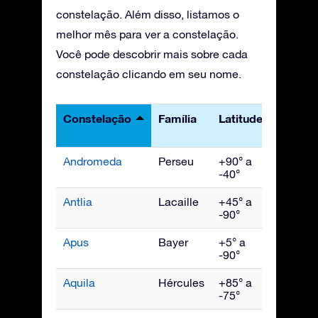
constelação. Além disso, listamos o
melhor mês para ver a constelação.
Você pode descobrir mais sobre cada
constelação clicando em seu nome.
Constelação
Família
Latitudes
Melho
vista
Andromeda
Perseu
+90° a
Novem
-40°
Antlia
Lacaille
+45° a
Abril
-90°
Apus
Bayer
+5° a
Julho
-90°
Aquila
Hércules
+85° a
Setem
-75°