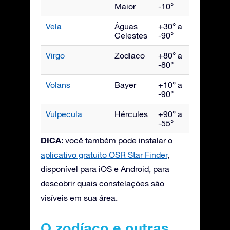
Maior
-10°
Vela
Águas
+30° a
Março
Celestes
-90°
Virgo
Zodíaco
+80° a
Maio
-80°
Volans
Bayer
+10° a
Março
-90°
Vulpecula
Hércules
+90° a
Setem
-55°
DICA:
você também pode instalar o
aplicativo gratuito OSR Star Finder
,
disponível para iOS e Android, para
descobrir quais constelações são
visíveis em sua área.
O zodíaco e outras