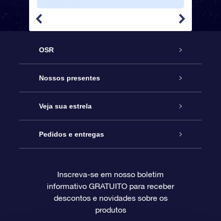
perfeito
amizade
OSR
Serviço
Nossos presentes
Entre em contato conosco
Presente estrelar on-line
Veja sua estrela
Blog
Pacote de presente da OSR
Star Register
Pedidos e entregas
Perguntas frequentes
Super Star Gift
Aplicativo Localizador de Estrelas da OSR
Login de clientes
Inscreva-se em nosso boletim
informativo GRATUITO para receber
Avaliações
O cartão de presente da OSR
Página estelar personalizada
Informações de pagamento
descontos e novidades sobre os
produtos
Presentes corporativos
Um Milhão de Estrelas
Informações de envio