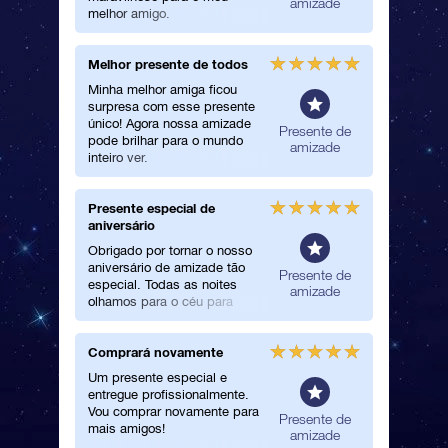
amizade
melhor amigo.
Melhor presente de todos
Ganhei 
Touro
Minha melhor amiga ficou
surpresa com esse presente
Eu surpr
único! Agora nossa amizade
amiga c
Presente de
pode brilhar para o mundo
estrela.
amizade
inteiro ver.
quando 
presente
Presente especial de
Um ate
aniversário
bom
Obrigado por tornar o nosso
Um serv
aniversário de amizade tão
present
Presente de
especial. Todas as noites
melhor a
amizade
olhamos para o céu para
localizar nossa estrela.
Comprará novamente
Comemo
perfeita
Um presente especial e
entregue profissionalmente.
Eu amo 
Vou comprar novamente para
mais do 
Presente de
mais amigos!
as estre
amizade
que este