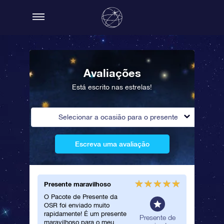
Avaliações
Está escrito nas estrelas!
Selecionar a ocasião para o presente
Escreva uma avaliação
Presente maravilhoso
Certific
O Pacote de Presente da
Dei esta
OSR foi enviado muito
muito qu
rapidamente! É um presente
certific
eral
Presente de
maravilhoso para o meu
o que ve