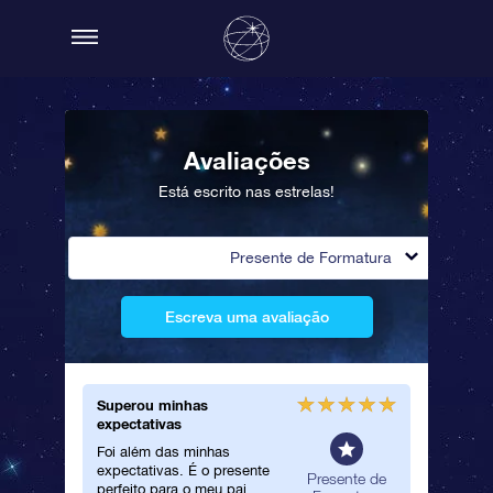
Avaliações
Está escrito nas estrelas!
Presente de Formatura
Escreva uma avaliação
Superou minhas
Compra
expectativas
Tudo foi
Foi além das minhas
presente
expectativas. É o presente
minha fi
ente de
Presente de
perfeito para o meu pai.
novamen