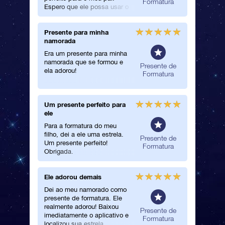
matura
Formatura
Espero que ele possa usar o
poder da estrela para ficar
bom logo!
Presente para minha
Lindo p
namorada
Um prese
Era um presente para minha
um pres
namorada que se formou e
namorad
Presente de
ela adorou!
ensino 
Formatura
Um presente perfeito para
Ótimo a
ele
Presente
Para a formatura do meu
atendime
filho, dei a ele uma estrela.
presente
Presente de
Um presente perfeito!
Formatura
Obrigada.
Ele adorou demais
A entreg
eficient
Dei ao meu namorado como
presente de formatura. Ele
Registrar
realmente adorou! Baixou
a entreg
Presente de
imediatamente o aplicativo e
eficient
Formatura
localizou sua estrela.
tudo, o 