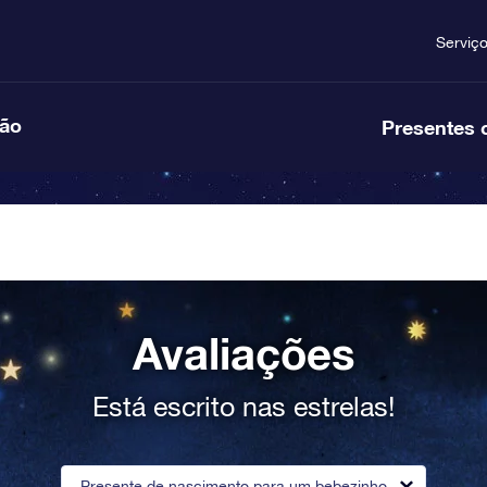
Serviç
ção
Presentes 
Avaliações
Está escrito nas estrelas!
Presente de nascimento para um bebezinho