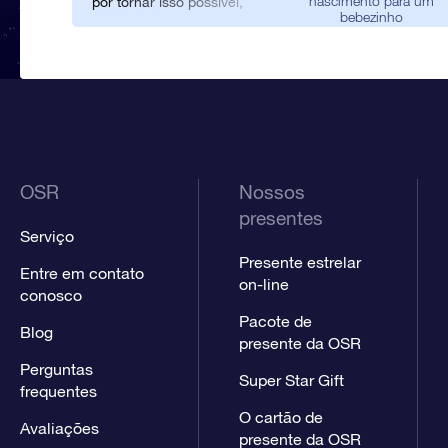
nascimento para um
por tornar isso possível,
bebezinho
porque eu e a minha mãe
estamos muito felizes com um
presente de nascimento tão
especial!
OSR
Nossos
presentes
Serviço
Presente estrelar
Entre em contato
on-line
conosco
Pacote de
Blog
presente da OSR
Perguntas
Super Star Gift
frequentes
O cartão de
Avaliações
presente da OSR